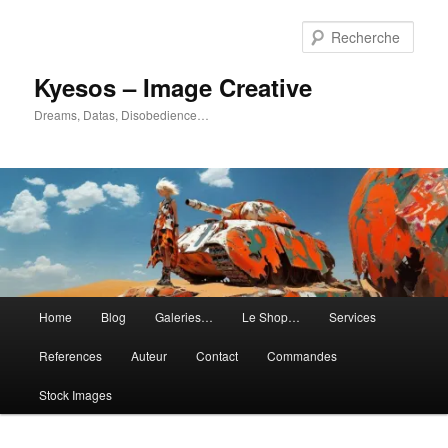
Aller
Aller
au
au
Rech
contenu
contenu
principal
secondaire
Kyesos – Image Creative
Dreams, Datas, Disobedience…
Menu
Home
Blog
Galeries…
Le Shop…
Services
principal
References
Auteur
Contact
Commandes
Stock Images