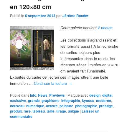
en 120×80 cm
Publié le
6 septembre 2013
par
Jérôme Roudet
Cette galerie contient
2 photos
.
Les collections s’agrandissent et
les formats aussi ! A la recherche
de sorties toujours plus
intéressantes dans le rendu, les
récentes séries limitées en 93×70
cm avaient fait l’unanimité.
Extraites du cadre de l’écran ces images offrent une belle
immersion …
Continuer la lecture
→
Publié dans
Info
,
News
,
Previews
|
Marqué avec
design
,
digital
,
exclusive
,
grande
,
graphisme
,
infographie
,
kyesos
,
moderne
,
nouveau
,
numerique
,
oeuvre
,
peinture
,
photographie
,
prestige
,
produit
,
rare
,
tableau
,
taille
,
tirage
,
unique
|
Laisser un
commentaire