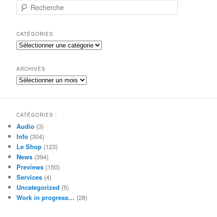
R
e
c
h
CATÉGORIES
e
Catégories
r
c
h
ARCHIVES
e
Archives
CATÉGORIES :
Audio
(3)
Info
(304)
Le Shop
(123)
News
(394)
Previews
(150)
Services
(4)
Uncategorized
(5)
Work in progress…
(28)