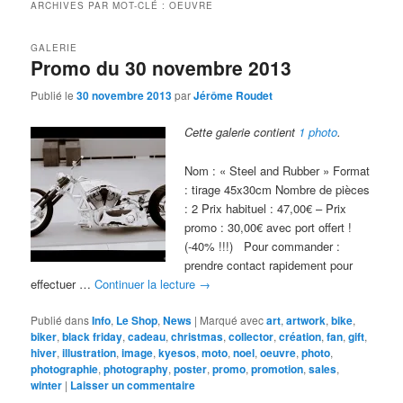
ARCHIVES PAR MOT-CLÉ :
OEUVRE
GALERIE
Promo du 30 novembre 2013
Publié le
30 novembre 2013
par
Jérôme Roudet
Cette galerie contient
1 photo
.
Nom : « Steel and Rubber » Format
: tirage 45x30cm Nombre de pièces
: 2 Prix habituel : 47,00€ – Prix
promo : 30,00€ avec port offert !
(-40% !!!) Pour commander :
prendre contact rapidement pour
effectuer …
Continuer la lecture
→
Publié dans
Info
,
Le Shop
,
News
|
Marqué avec
art
,
artwork
,
bike
,
biker
,
black friday
,
cadeau
,
christmas
,
collector
,
création
,
fan
,
gift
,
hiver
,
illustration
,
image
,
kyesos
,
moto
,
noel
,
oeuvre
,
photo
,
photographie
,
photography
,
poster
,
promo
,
promotion
,
sales
,
winter
|
Laisser un commentaire