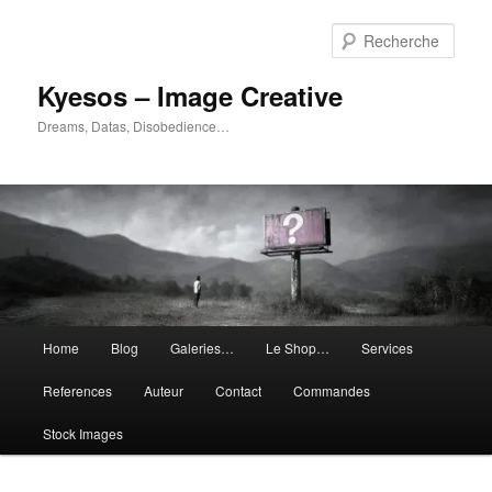
Aller
Aller
au
au
Rech
contenu
contenu
principal
secondaire
Kyesos – Image Creative
Dreams, Datas, Disobedience…
Menu
Home
Blog
Galeries…
Le Shop…
Services
principal
References
Auteur
Contact
Commandes
Stock Images