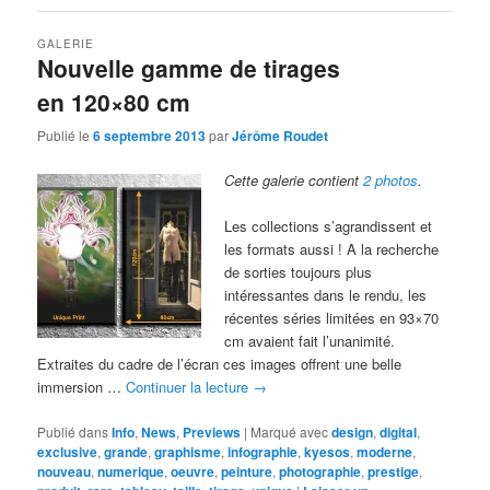
GALERIE
Nouvelle gamme de tirages
en 120×80 cm
Publié le
6 septembre 2013
par
Jérôme Roudet
Cette galerie contient
2 photos
.
Les collections s’agrandissent et
les formats aussi ! A la recherche
de sorties toujours plus
intéressantes dans le rendu, les
récentes séries limitées en 93×70
cm avaient fait l’unanimité.
Extraites du cadre de l’écran ces images offrent une belle
immersion …
Continuer la lecture
→
Publié dans
Info
,
News
,
Previews
|
Marqué avec
design
,
digital
,
exclusive
,
grande
,
graphisme
,
infographie
,
kyesos
,
moderne
,
nouveau
,
numerique
,
oeuvre
,
peinture
,
photographie
,
prestige
,