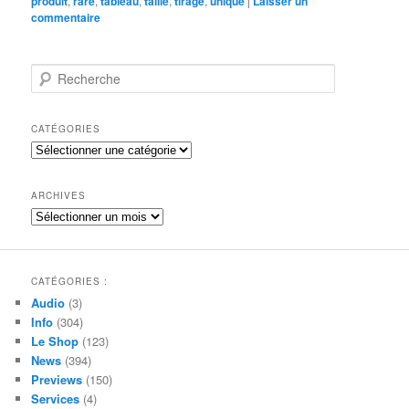
produit
,
rare
,
tableau
,
taille
,
tirage
,
unique
|
Laisser un
commentaire
R
e
c
h
CATÉGORIES
e
Catégories
r
c
h
ARCHIVES
e
Archives
CATÉGORIES :
Audio
(3)
Info
(304)
Le Shop
(123)
News
(394)
Previews
(150)
Services
(4)