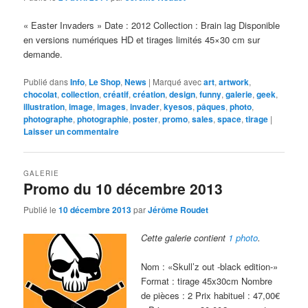
« Easter Invaders » Date : 2012 Collection : Brain lag Disponible
en versions numériques HD et tirages limités 45×30 cm sur
demande.
Publié dans
Info
,
Le Shop
,
News
|
Marqué avec
art
,
artwork
,
chocolat
,
collection
,
créatif
,
création
,
design
,
funny
,
galerie
,
geek
,
illustration
,
image
,
images
,
invader
,
kyesos
,
pâques
,
photo
,
photographe
,
photographie
,
poster
,
promo
,
sales
,
space
,
tirage
|
Laisser un commentaire
GALERIE
Promo du 10 décembre 2013
Publié le
10 décembre 2013
par
Jérôme Roudet
Cette galerie contient
1 photo
.
Nom : «Skull’z out -black edition-»
Format : tirage 45x30cm Nombre
de pièces : 2 Prix habituel : 47,00€