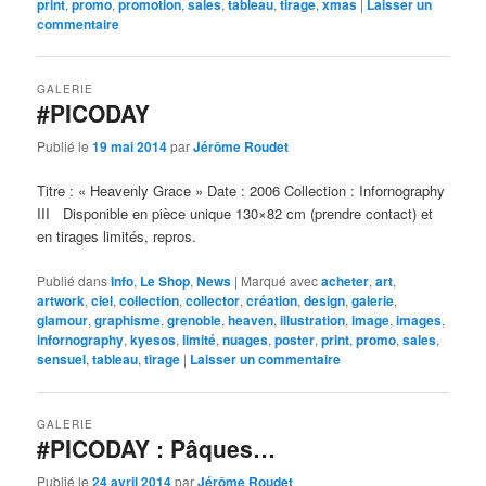
print
,
promo
,
promotion
,
sales
,
tableau
,
tirage
,
xmas
|
Laisser un
commentaire
GALERIE
#PICODAY
Publié le
19 mai 2014
par
Jérôme Roudet
Titre : « Heavenly Grace » Date : 2006 Collection : Infornography
III Disponible en pièce unique 130×82 cm (prendre contact) et
en tirages limités, repros.
Publié dans
Info
,
Le Shop
,
News
|
Marqué avec
acheter
,
art
,
artwork
,
ciel
,
collection
,
collector
,
création
,
design
,
galerie
,
glamour
,
graphisme
,
grenoble
,
heaven
,
illustration
,
image
,
images
,
infornography
,
kyesos
,
limité
,
nuages
,
poster
,
print
,
promo
,
sales
,
sensuel
,
tableau
,
tirage
|
Laisser un commentaire
GALERIE
#PICODAY : Pâques…
Publié le
24 avril 2014
par
Jérôme Roudet