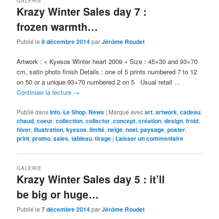
GALERIE
Krazy Winter Sales day 7 :
frozen warmth…
Publié le
8 décembre 2014
par
Jérôme Roudet
Artwork : « Kyesos Winter heart 2009 » Size : 45×30 and 93×70
cm, satin photo finish Details : one of 5 prints numbered 7 to 12
on 50 or a unique 93×70 numbered 2 on 5 Usual retail …
Continuer la lecture
→
Publié dans
Info
,
Le Shop
,
News
|
Marqué avec
art
,
artwork
,
cadeau
,
chaud
,
coeur
,
collection
,
collector
,
concept
,
création
,
design
,
froid
,
hiver
,
illustration
,
kyesos
,
limité
,
neige
,
noel
,
paysage
,
poster
,
print
,
promo
,
sales
,
tableau
,
tirage
|
Laisser un commentaire
GALERIE
Krazy Winter Sales day 5 : it’ll
be big or huge…
Publié le
7 décembre 2014
par
Jérôme Roudet