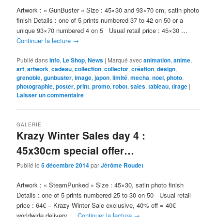
Artwork : « GunBuster » Size : 45×30 and 93×70 cm, satin photo
finish Details : one of 5 prints numbered 37 to 42 on 50 or a
unique 93×70 numbered 4 on 5 Usual retail price : 45×30 …
Continuer la lecture
→
Publié dans
Info
,
Le Shop
,
News
|
Marqué avec
animation
,
anime
,
art
,
artwork
,
cadeau
,
collection
,
collector
,
création
,
design
,
grenoble
,
gunbuster
,
image
,
japon
,
limité
,
mecha
,
noel
,
photo
,
photographie
,
poster
,
print
,
promo
,
robot
,
sales
,
tableau
,
tirage
|
Laisser un commentaire
GALERIE
Krazy Winter Sales day 4 :
45x30cm special offer…
Publié le
5 décembre 2014
par
Jérôme Roudet
Artwork : « SteamPunked » Size : 45×30, satin photo finish
Details : one of 5 prints numbered 25 to 30 on 50 Usual retail
price : 64€ – Krazy Winter Sale exclusive, 40% off = 40€
worldwide delivery …
Continuer la lecture
→