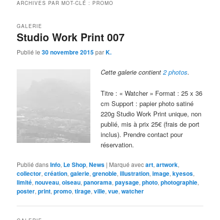
ARCHIVES PAR MOT-CLÉ :
PROMO
GALERIE
Studio Work Print 007
Publié le
30 novembre 2015
par
K.
Cette galerie contient
2 photos
.
Titre : « Watcher » Format : 25 x 36
cm Support : papier photo satiné
220g Studio Work Print unique, non
publié, mis à prix 25€ (frais de port
inclus). Prendre contact pour
réservation.
Publié dans
Info
,
Le Shop
,
News
|
Marqué avec
art
,
artwork
,
collector
,
création
,
galerie
,
grenoble
,
illustration
,
image
,
kyesos
,
limité
,
nouveau
,
oiseau
,
panorama
,
paysage
,
photo
,
photographie
,
poster
,
print
,
promo
,
tirage
,
ville
,
vue
,
watcher