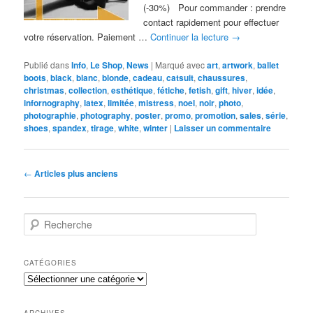
(-30%) Pour commander : prendre
contact rapidement pour effectuer
votre réservation. Paiement …
Continuer la lecture
→
Publié dans
Info
,
Le Shop
,
News
|
Marqué avec
art
,
artwork
,
ballet
boots
,
black
,
blanc
,
blonde
,
cadeau
,
catsuit
,
chaussures
,
christmas
,
collection
,
esthétique
,
fétiche
,
fetish
,
gift
,
hiver
,
idée
,
infornography
,
latex
,
limitée
,
mistress
,
noel
,
noir
,
photo
,
photographie
,
photography
,
poster
,
promo
,
promotion
,
sales
,
série
,
shoes
,
spandex
,
tirage
,
white
,
winter
|
Laisser un commentaire
Navigation
←
Articles plus anciens
des
articles
R
e
c
h
CATÉGORIES
e
Catégories
r
c
h