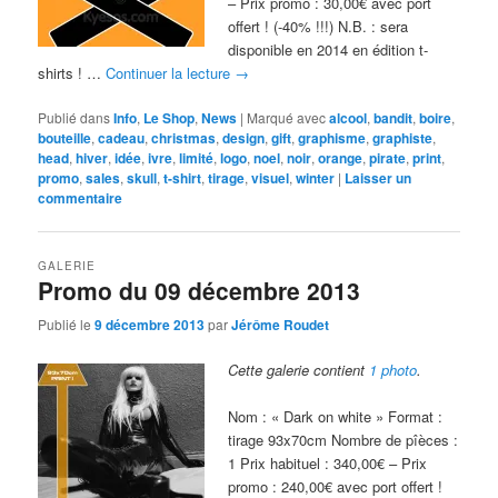
– Prix promo : 30,00€ avec port
offert ! (-40% !!!) N.B. : sera
disponible en 2014 en édition t-
shirts ! …
Continuer la lecture
→
Publié dans
Info
,
Le Shop
,
News
|
Marqué avec
alcool
,
bandit
,
boire
,
bouteille
,
cadeau
,
christmas
,
design
,
gift
,
graphisme
,
graphiste
,
head
,
hiver
,
idée
,
ivre
,
limité
,
logo
,
noel
,
noir
,
orange
,
pirate
,
print
,
promo
,
sales
,
skull
,
t-shirt
,
tirage
,
visuel
,
winter
|
Laisser un
commentaire
GALERIE
Promo du 09 décembre 2013
Publié le
9 décembre 2013
par
Jérôme Roudet
Cette galerie contient
1 photo
.
Nom : « Dark on white » Format :
tirage 93x70cm Nombre de pîèces :
1 Prix habituel : 340,00€ – Prix
promo : 240,00€ avec port offert !