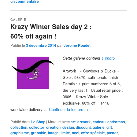
un commentaire
GALERIE
Krazy Winter Sales day 2 :
60% off again !
Publié le
3 décembre 2014
par
Jérôme Roudet
Cette galerie contient
1 photo
.
Artwork : « Cowboys & Ducks »
Size : 93×70, satin photo finish
Details : 1 print numbered 5 of 5,
the very last ! Usual retail price :
360€ – Krazy Winter Sale
exclusive, 60% off = 144€
worldwide delivery …
Continuer la lecture
→
Publié dans
Le Shop
|
Marqué avec
art
,
artwork
,
cadeau
,
christmas
,
collection
,
collector
,
création
,
design
,
discount
,
galerie
,
gift
,
graphisme
,
grenoble
,
image
,
limité
,
noel
,
offre spéciale
,
poster
,