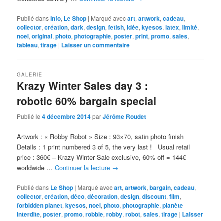
Publié dans
Info
,
Le Shop
|
Marqué avec
art
,
artwork
,
cadeau
,
collector
,
création
,
dark
,
design
,
fetish
,
idée
,
kyesos
,
latex
,
limité
,
noel
,
original
,
photo
,
photographie
,
poster
,
print
,
promo
,
sales
,
tableau
,
tirage
|
Laisser un commentaire
GALERIE
Krazy Winter Sales day 3 :
robotic 60% bargain special
Publié le
4 décembre 2014
par
Jérôme Roudet
Artwork : « Robby Robot » Size : 93×70, satin photo finish
Details : 1 print numbered 3 of 5, the very last ! Usual retail
price : 360€ – Krazy Winter Sale exclusive, 60% off = 144€
worldwide …
Continuer la lecture
→
Publié dans
Le Shop
|
Marqué avec
art
,
artwork
,
bargain
,
cadeau
,
collector
,
création
,
déco
,
décoration
,
design
,
discount
,
film
,
forbidden planet
,
kyesos
,
noel
,
photo
,
photographie
,
planète
interdite
,
poster
,
promo
,
robbie
,
robby
,
robot
,
sales
,
tirage
|
Laisser