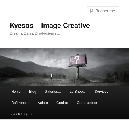
Aller
Aller
au
au
Rech
contenu
contenu
principal
secondaire
Kyesos – Image Creative
Dreams, Datas, Disobedience…
Menu
Home
Blog
Galeries…
Le Shop…
Services
principal
References
Auteur
Contact
Commandes
Stock Images