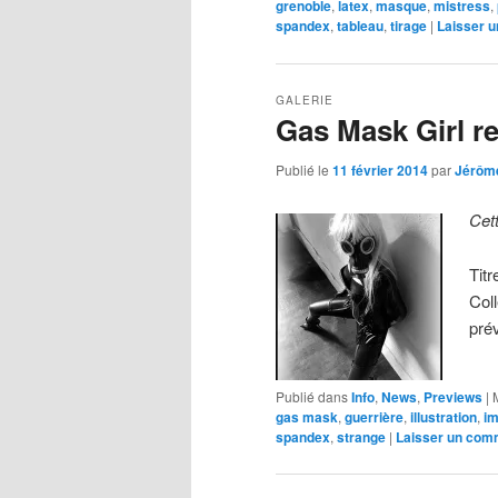
grenoble
,
latex
,
masque
,
mistress
,
spandex
,
tableau
,
tirage
|
Laisser 
GALERIE
Gas Mask Girl r
Publié le
11 février 2014
par
Jérôm
Cet
Tit
Col
pré
Publié dans
Info
,
News
,
Previews
|
gas mask
,
guerrière
,
illustration
,
i
spandex
,
strange
|
Laisser un com