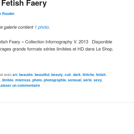
 Fetish Faery
e Roudet
te galerie contient
1 photo
.
etish Feary » Collection Infornography V. 2013 Disponible
tirages grands formats séries limitées et HD dans Le Shop.
ué avec
art
,
beautée
,
beautiful
,
beauty
,
cuir
,
dark
,
fétiche
,
fetish
,
r
,
limitée
,
mistress
,
photo
,
photographie
,
sensual
,
série
,
sexy
,
Laisser un commentaire