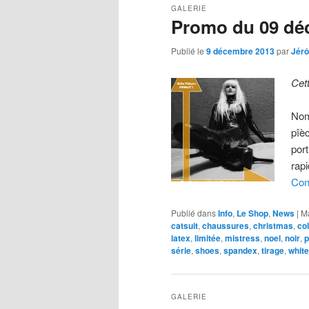
GALERIE
Promo du 09 dé
Publié le
9 décembre 2013
par
Jér
Cet
Nom
pîè
por
rap
Con
Publié dans
Info
,
Le Shop
,
News
|
M
catsuit
,
chaussures
,
christmas
,
col
latex
,
limitée
,
mistress
,
noel
,
noir
,
p
série
,
shoes
,
spandex
,
tirage
,
white
GALERIE