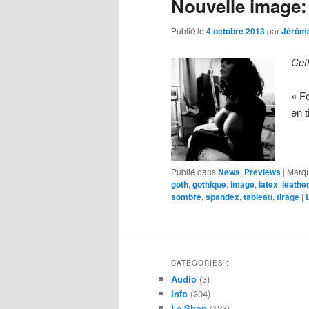
Nouvelle image:
Publié le
4 octobre 2013
par
Jérôm
Cet
« F
en 
Publié dans
News
,
Previews
|
Marq
goth
,
gothique
,
image
,
latex
,
leathe
sombre
,
spandex
,
tableau
,
tirage
|
CATÉGORIES :
Audio
(3)
Info
(304)
Le Shop
(123)