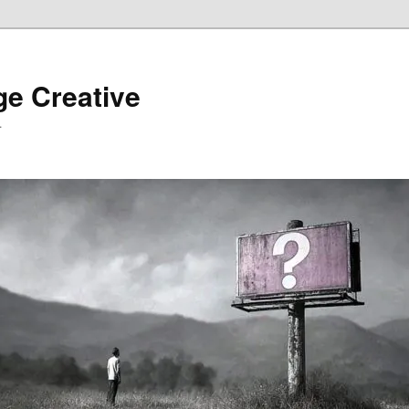
ge Creative
…