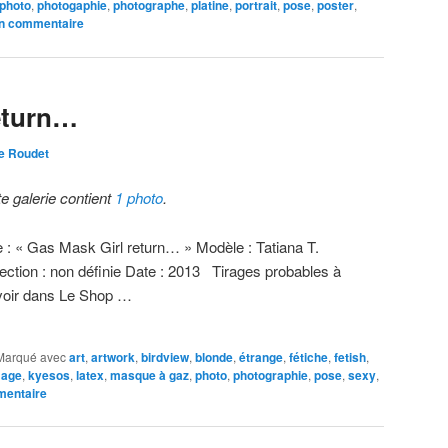
photo
,
photogaphie
,
photographe
,
platine
,
portrait
,
pose
,
poster
,
un commentaire
eturn…
e Roudet
te galerie contient
1 photo
.
re : « Gas Mask Girl return… » Modèle : Tatiana T.
lection : non définie Date : 2013 Tirages probables à
voir dans Le Shop …
Marqué avec
art
,
artwork
,
birdview
,
blonde
,
étrange
,
fétiche
,
fetish
,
mage
,
kyesos
,
latex
,
masque à gaz
,
photo
,
photographie
,
pose
,
sexy
,
mentaire