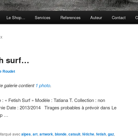
Le Shop…
Services
References
Auteur
Contact
C
EX
sh surf…
e Roudet
te galerie contient
1 photo
.
e : « Fetish Surf » Modèle : Tatiana T. Collection : non
inie Date : 2013/2014 Tirages probables à prévoir dans Le
op …
Marqué avec
alpes
,
art
,
artwork
,
blonde
,
catsuit
,
fétiche
,
fetish
,
gaz
,