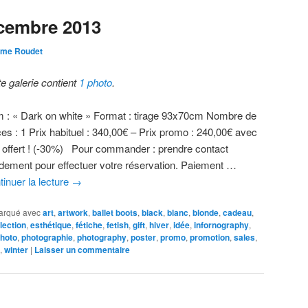
cembre 2013
ôme Roudet
te galerie contient
1 photo
.
 : « Dark on white » Format : tirage 93x70cm Nombre de
ces : 1 Prix habituel : 340,00€ – Prix promo : 240,00€ avec
t offert ! (-30%) Pour commander : prendre contact
idement pour effectuer votre réservation. Paiement …
tinuer la lecture
→
arqué avec
art
,
artwork
,
ballet boots
,
black
,
blanc
,
blonde
,
cadeau
,
lection
,
esthétique
,
fétiche
,
fetish
,
gift
,
hiver
,
idée
,
infornography
,
hoto
,
photographie
,
photography
,
poster
,
promo
,
promotion
,
sales
,
,
winter
|
Laisser un commentaire