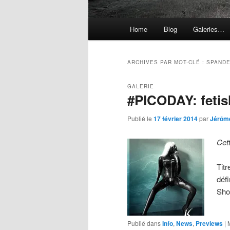
Menu
Home
Blog
Galeries…
principal
ARCHIVES PAR MOT-CLÉ :
SPAND
GALERIE
#PICODAY: feti
Publié le
17 février 2014
par
Jérôm
Cet
Titr
déf
Sh
Publié dans
Info
,
News
,
Previews
|