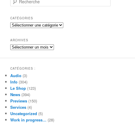
e
c
h
CATÉGORIES
e
Catégories
r
c
h
ARCHIVES
e
Archives
CATÉGORIES :
Audio
(3)
Info
(304)
Le Shop
(123)
News
(394)
Previews
(150)
Services
(4)
Uncategorized
(5)
Work in progress…
(28)