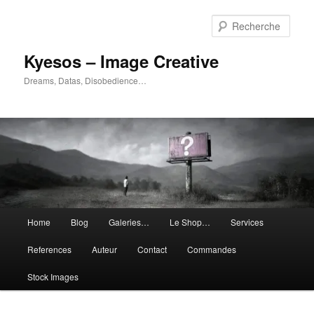
Aller
Aller
au
au
Rech
contenu
contenu
principal
secondaire
Kyesos – Image Creative
Dreams, Datas, Disobedience…
Menu
Home
Blog
Galeries…
Le Shop…
Services
principal
References
Auteur
Contact
Commandes
Stock Images