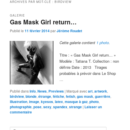
ARCHIVES PAR MOT-CLÉ :
BIRDVIEW
GALERIE
Gas Mask Girl return…
Publié le
11 février 2014
par
Jérôme Roudet
Cette galerie contient
1 photo
.
Titre : « Gas Mask Girl return… »
Modèle : Tatiana T. Collection : non
définie Date : 2013 Tirages
probables à prévoir dans Le Shop
…
Publié dans
Info
,
News
,
Previews
|
Marqué avec
art
,
artwork
,
birdview
,
blonde
,
étrange
,
fétiche
,
fetish
,
gas mask
,
guerrière
,
illustration
,
image
,
kyesos
,
latex
,
masque à gaz
,
photo
,
photographie
,
pose
,
sexy
,
spandex
,
strange
|
Laisser un
commentaire
R