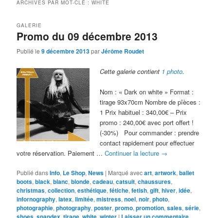
ARCHIVES PAR MOT-CLÉ :
WHITE
GALERIE
Promo du 09 décembre 2013
Publié le
9 décembre 2013
par
Jérôme Roudet
Cette galerie contient
1 photo
.
Nom : « Dark on white » Format :
tirage 93x70cm Nombre de pîèces :
1 Prix habituel : 340,00€ – Prix
promo : 240,00€ avec port offert !
(-30%) Pour commander : prendre
contact rapidement pour effectuer
votre réservation. Paiement …
Continuer la lecture
→
Publié dans
Info
,
Le Shop
,
News
|
Marqué avec
art
,
artwork
,
ballet
boots
,
black
,
blanc
,
blonde
,
cadeau
,
catsuit
,
chaussures
,
christmas
,
collection
,
esthétique
,
fétiche
,
fetish
,
gift
,
hiver
,
idée
,
infornography
,
latex
,
limitée
,
mistress
,
noel
,
noir
,
photo
,
photographie
,
photography
,
poster
,
promo
,
promotion
,
sales
,
série
,
shoes
,
spandex
,
tirage
,
white
,
winter
|
Laisser un commentaire