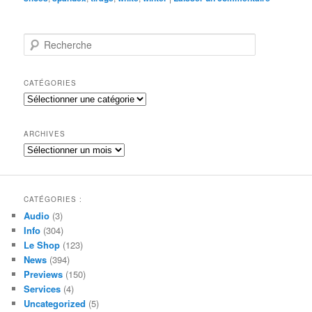
R
e
c
h
CATÉGORIES
e
Catégories
r
c
h
ARCHIVES
e
Archives
CATÉGORIES :
Audio
(3)
Info
(304)
Le Shop
(123)
News
(394)
Previews
(150)
Services
(4)
Uncategorized
(5)