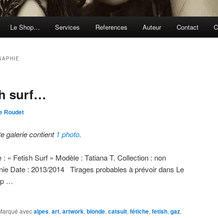
Le Shop…
Services
References
Auteur
Contact
C
GAPHIE
sh surf…
e Roudet
te galerie contient
1 photo
.
e : « Fetish Surf » Modèle : Tatiana T. Collection : non
inie Date : 2013/2014 Tirages probables à prévoir dans Le
op …
Marqué avec
alpes
,
art
,
artwork
,
blonde
,
catsuit
,
fétiche
,
fetish
,
gaz
,