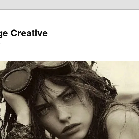
ge Creative
…