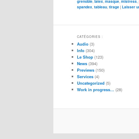
grenoble
,
latex
,
masque
,
mistress
,
spandex
,
tableau
,
tirage
|
Laisser 
CATÉGORIES :
Audio
(3)
Info
(304)
Le Shop
(123)
News
(394)
Previews
(150)
Services
(4)
Uncategorized
(5)
Work in progress…
(28)