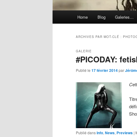
Menu
Home
Blog
Galeries…
principal
ARCHIVES PAR MOT-CLÉ :
PHOTO
GALERIE
#PICODAY: feti
Publié le
17 février 2014
par
Jérôm
Cet
Titr
déf
Sh
Publié dans
Info
,
News
,
Previews
|