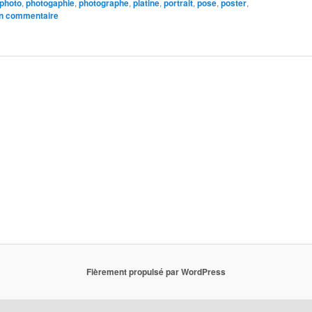
photo
,
photogaphie
,
photographe
,
platine
,
portrait
,
pose
,
poster
,
un commentaire
Fièrement propulsé par WordPress