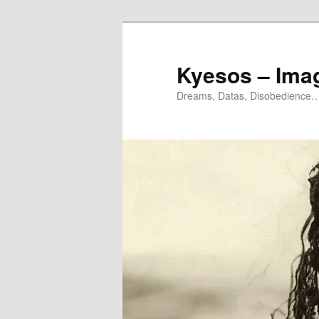
Aller
Aller
au
au
contenu
contenu
Kyesos – Ima
principal
secondaire
Dreams, Datas, Disobedience