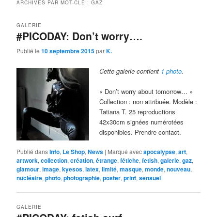
ARCHIVES PAR MOT-CLÉ :
GAZ
GALERIE
#PICODAY: Don’t worry….
Publié le
10 septembre 2015
par
K.
Cette galerie contient
1 photo
.
« Don’t worry about tomorrow… »
Collection : non attribuée. Modèle :
Tatiana T. 25 reproductions
42x30cm signées numérotées
disponibles. Prendre contact.
Publié dans
Info
,
Le Shop
,
News
|
Marqué avec
apocalypse
,
art
,
artwork
,
collection
,
création
,
étrange
,
fétiche
,
fetish
,
galerie
,
gaz
,
glamour
,
image
,
kyesos
,
latex
,
limité
,
masque
,
monde
,
nouveau
,
nucléaire
,
photo
,
photographie
,
poster
,
print
,
sensuel
GALERIE