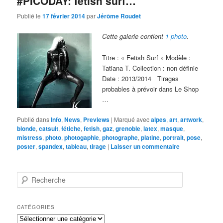
#PICODAY: fetish surf…
Publié le
17 février 2014
par
Jérôme Roudet
Cette galerie contient
1 photo
.
Titre : « Fetish Surf » Modèle :
Tatiana T. Collection : non définie
Date : 2013/2014 Tirages
probables à prévoir dans Le Shop
…
Publié dans
Info
,
News
,
Previews
|
Marqué avec
alpes
,
art
,
artwork
,
blonde
,
catsuit
,
fétiche
,
fetish
,
gaz
,
grenoble
,
latex
,
masque
,
mistress
,
photo
,
photogaphie
,
photographe
,
platine
,
portrait
,
pose
,
poster
,
spandex
,
tableau
,
tirage
|
Laisser un commentaire
R
e
c
h
CATÉGORIES
e
Catégories