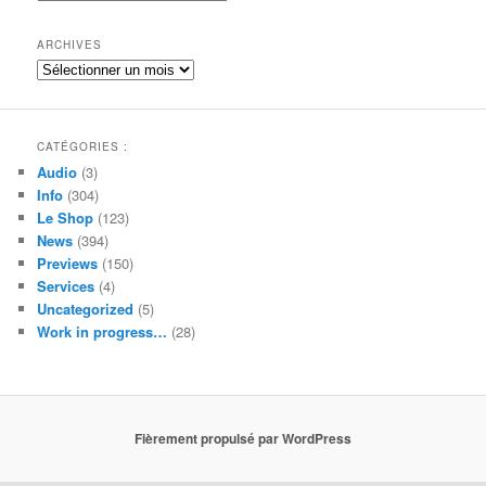
r
c
h
ARCHIVES
e
Archives
CATÉGORIES :
Audio
(3)
Info
(304)
Le Shop
(123)
News
(394)
Previews
(150)
Services
(4)
Uncategorized
(5)
Work in progress…
(28)
Fièrement propulsé par WordPress