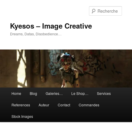
Aller
Aller
au
au
Rech
contenu
contenu
principal
secondaire
Kyesos – Image Creative
Dreams, Datas, Disobedience…
Menu
Home
Blog
Galeries…
Le Shop…
Services
principal
References
Auteur
Contact
Commandes
Stock Images