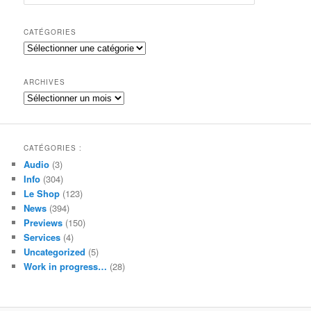
e
c
h
CATÉGORIES
e
Catégories
r
c
h
ARCHIVES
e
Archives
CATÉGORIES :
Audio
(3)
Info
(304)
Le Shop
(123)
News
(394)
Previews
(150)
Services
(4)
Uncategorized
(5)
Work in progress…
(28)