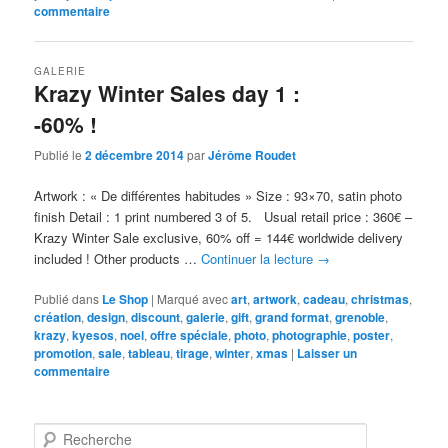
commentaire
GALERIE
Krazy Winter Sales day 1 :
-60% !
Publié le
2 décembre 2014
par
Jérôme Roudet
Artwork : « De différentes habitudes » Size : 93×70, satin photo
finish Detail : 1 print numbered 3 of 5. Usual retail price : 360€ –
Krazy Winter Sale exclusive, 60% off = 144€ worldwide delivery
included ! Other products …
Continuer la lecture
→
Publié dans
Le Shop
|
Marqué avec
art
,
artwork
,
cadeau
,
christmas
,
création
,
design
,
discount
,
galerie
,
gift
,
grand format
,
grenoble
,
krazy
,
kyesos
,
noel
,
offre spéciale
,
photo
,
photographie
,
poster
,
promotion
,
sale
,
tableau
,
tirage
,
winter
,
xmas
|
Laisser un
commentaire
R