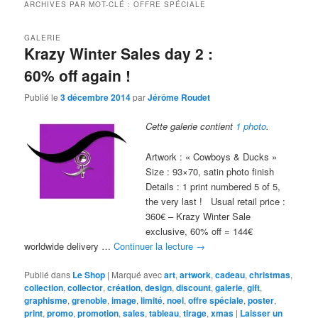
ARCHIVES PAR MOT-CLÉ :
OFFRE SPÉCIALE
GALERIE
Krazy Winter Sales day 2 :
60% off again !
Publié le
3 décembre 2014
par
Jérôme Roudet
Cette galerie contient
1 photo
.
Artwork : « Cowboys & Ducks »
Size : 93×70, satin photo finish
Details : 1 print numbered 5 of 5,
the very last ! Usual retail price :
360€ – Krazy Winter Sale
exclusive, 60% off = 144€
worldwide delivery …
Continuer la lecture
→
Publié dans
Le Shop
|
Marqué avec
art
,
artwork
,
cadeau
,
christmas
,
collection
,
collector
,
création
,
design
,
discount
,
galerie
,
gift
,
graphisme
,
grenoble
,
image
,
limité
,
noel
,
offre spéciale
,
poster
,
print
,
promo
,
promotion
,
sales
,
tableau
,
tirage
,
xmas
|
Laisser un