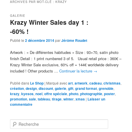
ARCHIVES PAR MOT-CLÉ :
KRAZY
GALERIE
Krazy Winter Sales day 1 :
-60% !
Publié le
2 décembre 2014
par
Jérôme Roudet
Artwork : « De différentes habitudes » Size : 93×70, satin photo
finish Detail : 1 print numbered 3 of 5. Usual retail price : 360€ –
Krazy Winter Sale exclusive, 60% off = 144€ worldwide delivery
included ! Other products …
Continuer la lecture
→
Publié dans
Le Shop
|
Marqué avec
art
,
artwork
,
cadeau
,
christmas
,
création
,
design
,
discount
,
galerie
,
gift
,
grand format
,
grenoble
,
krazy
,
kyesos
,
noel
,
offre spéciale
,
photo
,
photographie
,
poster
,
promotion
,
sale
,
tableau
,
tirage
,
winter
,
xmas
|
Laisser un
commentaire
R
e