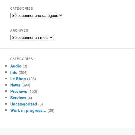
c
h
CATÉGORIES
e
Catégories
r
c
h
ARCHIVES
e
Archives
CATÉGORIES :
Audio
(3)
Info
(304)
Le Shop
(123)
News
(394)
Previews
(150)
Services
(4)
Uncategorized
(5)
Work in progress…
(28)