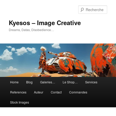
Aller
Aller
au
au
Rech
contenu
contenu
principal
secondaire
Kyesos – Image Creative
Dreams, Datas, Disobedience…
Menu
Home
Blog
Galeries…
Le Shop…
Services
principal
References
Auteur
Contact
Commandes
Stock Images