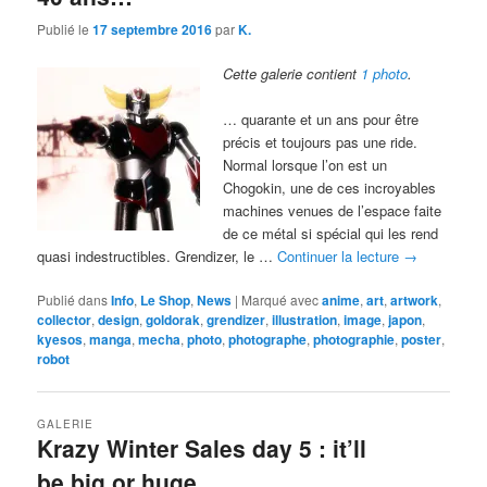
Publié le
17 septembre 2016
par
K.
Cette galerie contient
1 photo
.
… quarante et un ans pour être
précis et toujours pas une ride.
Normal lorsque l’on est un
Chogokin, une de ces incroyables
machines venues de l’espace faite
de ce métal si spécial qui les rend
quasi indestructibles. Grendizer, le …
Continuer la lecture
→
Publié dans
Info
,
Le Shop
,
News
|
Marqué avec
anime
,
art
,
artwork
,
collector
,
design
,
goldorak
,
grendizer
,
illustration
,
image
,
japon
,
kyesos
,
manga
,
mecha
,
photo
,
photographe
,
photographie
,
poster
,
robot
GALERIE
Krazy Winter Sales day 5 : it’ll
be big or huge…