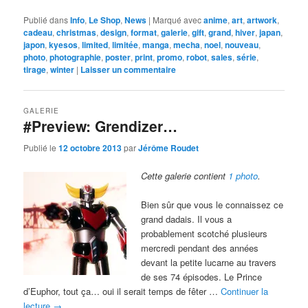
Publié dans
Info
,
Le Shop
,
News
|
Marqué avec
anime
,
art
,
artwork
,
cadeau
,
christmas
,
design
,
format
,
galerie
,
gift
,
grand
,
hiver
,
japan
,
japon
,
kyesos
,
limited
,
limitée
,
manga
,
mecha
,
noel
,
nouveau
,
photo
,
photographie
,
poster
,
print
,
promo
,
robot
,
sales
,
série
,
tirage
,
winter
|
Laisser un commentaire
GALERIE
#Preview: Grendizer…
Publié le
12 octobre 2013
par
Jérôme Roudet
Cette galerie contient
1 photo
.
Bien sûr que vous le connaissez ce
grand dadais. Il vous a
probablement scotché plusieurs
mercredi pendant des années
devant la petite lucarne au travers
de ses 74 épisodes. Le Prince
d’Euphor, tout ça… oui il serait temps de fêter …
Continuer la
lecture
→