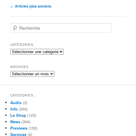
Navigation
←
Articles plus anciens
des
articles
R
e
c
h
CATÉGORIES
e
Catégories
r
c
h
ARCHIVES
e
Archives
CATÉGORIES :
Audio
(3)
Info
(304)
Le Shop
(123)
News
(394)
Previews
(150)
Services
(4)