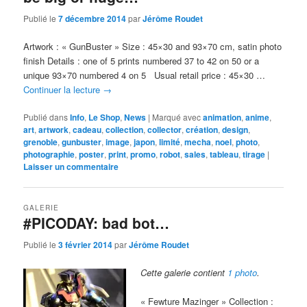
Publié le
7 décembre 2014
par
Jérôme Roudet
Artwork : « GunBuster » Size : 45×30 and 93×70 cm, satin photo
finish Details : one of 5 prints numbered 37 to 42 on 50 or a
unique 93×70 numbered 4 on 5 Usual retail price : 45×30 …
Continuer la lecture
→
Publié dans
Info
,
Le Shop
,
News
|
Marqué avec
animation
,
anime
,
art
,
artwork
,
cadeau
,
collection
,
collector
,
création
,
design
,
grenoble
,
gunbuster
,
image
,
japon
,
limité
,
mecha
,
noel
,
photo
,
photographie
,
poster
,
print
,
promo
,
robot
,
sales
,
tableau
,
tirage
|
Laisser un commentaire
GALERIE
#PICODAY: bad bot…
Publié le
3 février 2014
par
Jérôme Roudet
Cette galerie contient
1 photo
.
« Fewture Mazinger » Collection :