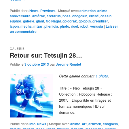
Publié dans
News
,
Previews
|
Marqué avec
animation
,
anime
,
anniversaire
,
antérak
,
arctarus
,
boss
,
chogokin
,
cliché
,
dessin
,
euphor
,
galerie
,
giant
,
Go Nagai
,
goldorak
,
golgoth
,
grendizer
,
japon
,
mecha
,
mizar
,
phénicia
,
photo
,
rigel
,
robot
,
vénusia
|
Laisser
un commentaire
GALERIE
Retour sur: Tetsujin 28…
Publié le
3 octobre 2013
par
Jérôme Roudet
Cette galerie contient
1 photo
.
Titre : « Neo Tetsujin 28 »
Collection : Robopolis Release :
2007. Disponible en tirages et
formats numériques HD sur
demande.
Publié dans
Info
,
News
|
Marqué avec
anime
,
art
,
artwork
,
chogokin
,
galerie
,
gallery
,
japan
,
japon
,
kyesos
,
légende
,
machinder
,
manga
,