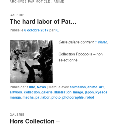
ARCHIVES PAR MOT-CLÉ :
ANIME
GALERIE
The hard labor of Pat…
Publié le
6 octobre 2017
par
K.
Cette galerie contient
1 photo
.
Collection Robopolis – non
sélectionné.
Publié dans
Info
,
News
|
Marqué avec
animation
,
anime
,
art
,
artwork
,
collection
,
galerie
,
illustration
,
image
,
japon
,
kyesos
,
manga
,
mecha
,
pat labor
,
photo
,
photographie
,
robot
GALERIE
Hors Collection –