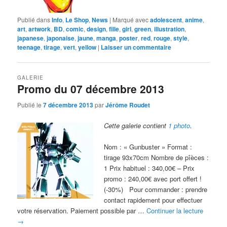
Publié dans
Info
,
Le Shop
,
News
|
Marqué avec
adolescent
,
anime
,
art
,
artwork
,
BD
,
comic
,
design
,
fille
,
girl
,
green
,
illustration
,
japanese
,
japonaise
,
jaune
,
manga
,
poster
,
red
,
rouge
,
style
,
teenage
,
tirage
,
vert
,
yellow
|
Laisser un commentaire
GALERIE
Promo du 07 décembre 2013
Publié le
7 décembre 2013
par
Jérôme Roudet
Cette galerie contient
1 photo
.
Nom : « Gunbuster » Format :
tirage 93x70cm Nombre de pîèces :
1 Prix habituel : 340,00€ – Prix
promo : 240,00€ avec port offert !
(-30%) Pour commander : prendre
contact rapidement pour effectuer
votre réservation. Paiement possible par …
Continuer la lecture
→