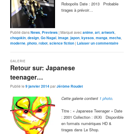
Robopolis Date : 2013 Probable
tirages à prévoir…
Publié dans
News
,
Previews
|
Marqué avec
anime
,
art
,
artwork
,
chogokin
,
design
,
Go Nagai
,
image
,
japon
,
kyesos
,
manga
,
mecha
,
moderne
,
photo
,
robot
,
science fiction
|
Laisser un commentaire
GALERIE
Retour sur: Japanese
teenager…
Publié le
9 janvier 2014
par
Jérôme Roudet
Cette galerie contient
1 photo
.
Titre : « Japanese Teenager » Date
: 2001 Collection : iXiXi Disponible
en formats numériques HD &
tirages dans Le Shop.