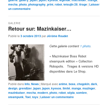
mecha
,
photo
,
photography
,
print
,
robot
,
tetsujin 28
,
tirage
|
Laisser
un commentaire
GALERIE
Retour sur: Mazinkaiser…
Publié le
3 octobre 2013
par
Jérôme Roudet
Cette galerie contient
1 photo
.
« Mazinkaiser Boss Robot
steampunk edition » Collection
Robopolis. Tirages & versions HD
disponibles dans Le Shop.
Publié dans
Info
,
News
|
Marqué avec
anime
,
boss
,
chogokin
,
dark
,
design
,
grendizer
,
japan
,
japon
,
kyesos
,
limité
,
manga
,
mazinger
,
mazinkaiser
,
mecha
,
modern
,
photo
,
robot
,
sépia
,
sombre
,
steampunk
,
Toei
,
toys
|
Laisser un commentaire