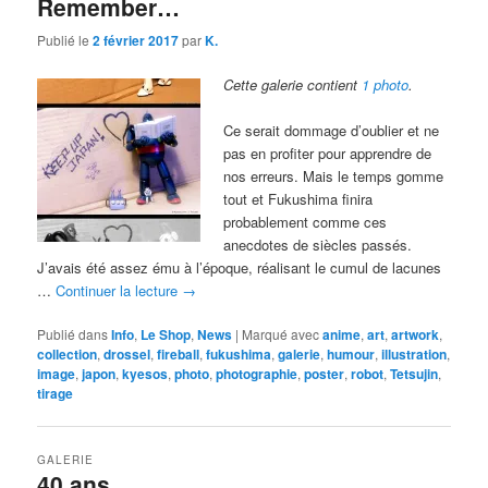
Remember…
Publié le
2 février 2017
par
K.
Cette galerie contient
1 photo
.
Ce serait dommage d’oublier et ne
pas en profiter pour apprendre de
nos erreurs. Mais le temps gomme
tout et Fukushima finira
probablement comme ces
anecdotes de siècles passés.
J’avais été assez ému à l’époque, réalisant le cumul de lacunes
…
Continuer la lecture
→
Publié dans
Info
,
Le Shop
,
News
|
Marqué avec
anime
,
art
,
artwork
,
collection
,
drossel
,
fireball
,
fukushima
,
galerie
,
humour
,
illustration
,
image
,
japon
,
kyesos
,
photo
,
photographie
,
poster
,
robot
,
Tetsujin
,
tirage
GALERIE
40 ans…