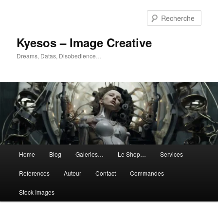
Aller
Aller
au
au
Rech
contenu
contenu
principal
secondaire
Kyesos – Image Creative
Dreams, Datas, Disobedience…
Menu
Home
Blog
Galeries…
Le Shop…
Services
principal
References
Auteur
Contact
Commandes
Stock Images