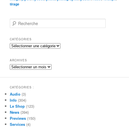
tirage
R
e
c
h
CATÉGORIES
e
Catégories
r
c
h
ARCHIVES
e
Archives
CATÉGORIES :
Audio
(3)
Info
(304)
Le Shop
(123)
News
(394)
Previews
(150)
Services
(4)