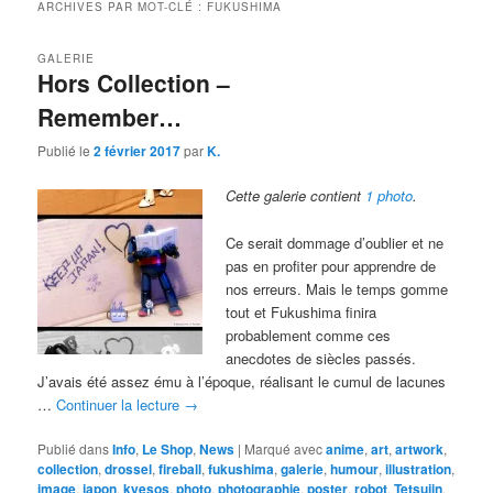
ARCHIVES PAR MOT-CLÉ :
FUKUSHIMA
GALERIE
Hors Collection –
Remember…
Publié le
2 février 2017
par
K.
Cette galerie contient
1 photo
.
Ce serait dommage d’oublier et ne
pas en profiter pour apprendre de
nos erreurs. Mais le temps gomme
tout et Fukushima finira
probablement comme ces
anecdotes de siècles passés.
J’avais été assez ému à l’époque, réalisant le cumul de lacunes
…
Continuer la lecture
→
Publié dans
Info
,
Le Shop
,
News
|
Marqué avec
anime
,
art
,
artwork
,
collection
,
drossel
,
fireball
,
fukushima
,
galerie
,
humour
,
illustration
,
image
,
japon
,
kyesos
,
photo
,
photographie
,
poster
,
robot
,
Tetsujin
,