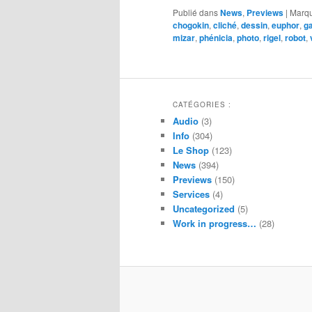
Publié dans
News
,
Previews
|
Marq
chogokin
,
cliché
,
dessin
,
euphor
,
ga
mizar
,
phénicia
,
photo
,
rigel
,
robot
,
CATÉGORIES :
Audio
(3)
Info
(304)
Le Shop
(123)
News
(394)
Previews
(150)
Services
(4)
Uncategorized
(5)
Work in progress…
(28)