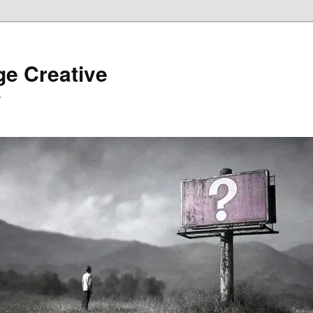
ge Creative
…