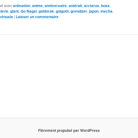
ué avec
animation
,
anime
,
anniversaire
,
antérak
,
arctarus
,
boss
,
lerie
,
giant
,
Go Nagai
,
goldorak
,
golgoth
,
grendizer
,
japon
,
mecha
,
vénusia
|
Laisser un commentaire
Fièrement propulsé par WordPress