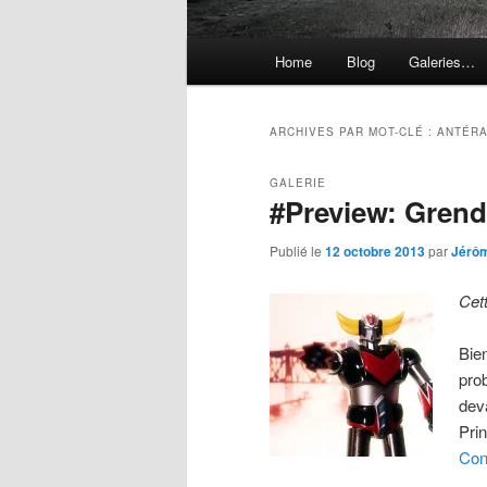
Menu
Home
Blog
Galeries…
principal
ARCHIVES PAR MOT-CLÉ :
ANTÉR
GALERIE
#Preview: Gren
Publié le
12 octobre 2013
par
Jérô
Cet
Bie
pro
dev
Pri
Con