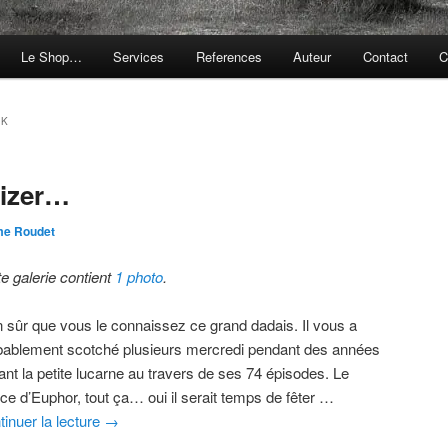
Le Shop…
Services
References
Auteur
Contact
C
AK
dizer…
me Roudet
te galerie contient
1 photo
.
n sûr que vous le connaissez ce grand dadais. Il vous a
bablement scotché plusieurs mercredi pendant des années
ant la petite lucarne au travers de ses 74 épisodes. Le
nce d’Euphor, tout ça… oui il serait temps de fêter …
tinuer la lecture
→