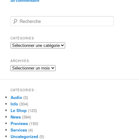
un commentaire
R
e
c
h
CATÉGORIES
e
Catégories
r
c
h
ARCHIVES
e
Archives
CATÉGORIES :
Audio
(3)
Info
(304)
Le Shop
(123)
News
(394)
Previews
(150)
Services
(4)
Uncategorized
(5)