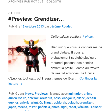
ARCHIVES PAR MOT-CLÉ :
GOLGOTH
GALERIE
#Preview: Grendizer…
Publié le
12 octobre 2013
par
Jérôme Roudet
Cette galerie contient
1 photo
.
Bien sûr que vous le connaissez ce
grand dadais. Il vous a
probablement scotché plusieurs
mercredi pendant des années
devant la petite lucarne au travers
de ses 74 épisodes. Le Prince
d’Euphor, tout ça… oui il serait temps de fêter …
Continuer la
lecture
→
Publié dans
News
,
Previews
|
Marqué avec
animation
,
anime
,
anniversaire
,
antérak
,
arctarus
,
boss
,
chogokin
,
cliché
,
dessin
,
euphor
,
galerie
,
giant
,
Go Nagai
,
goldorak
,
golgoth
,
grendizer
,
japon
,
mecha
,
mizar
,
phénicia
,
photo
,
rigel
,
robot
,
vénusia
|
Laisser