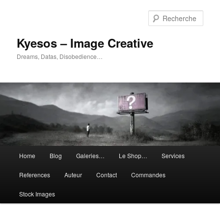
Aller
Aller
au
au
Rech
contenu
contenu
principal
secondaire
Kyesos – Image Creative
Dreams, Datas, Disobedience…
Menu
Home
Blog
Galeries…
Le Shop…
Services
principal
References
Auteur
Contact
Commandes
Stock Images