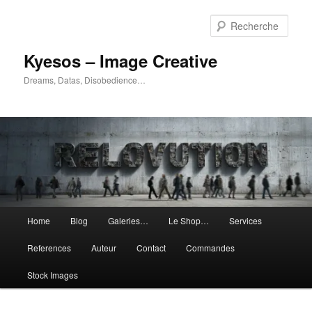
Aller
Aller
au
au
Rech
contenu
contenu
principal
secondaire
Kyesos – Image Creative
Dreams, Datas, Disobedience…
Menu
Home
Blog
Galeries…
Le Shop…
Services
principal
References
Auteur
Contact
Commandes
Stock Images