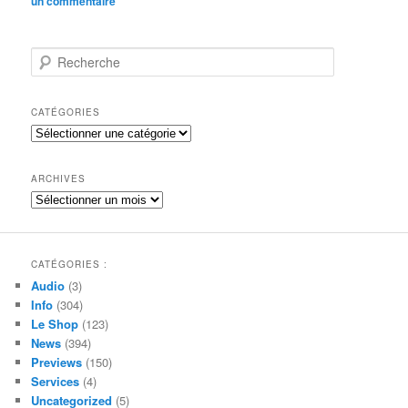
un commentaire
R
e
c
h
CATÉGORIES
e
Catégories
r
c
h
ARCHIVES
e
Archives
CATÉGORIES :
Audio
(3)
Info
(304)
Le Shop
(123)
News
(394)
Previews
(150)
Services
(4)
Uncategorized
(5)