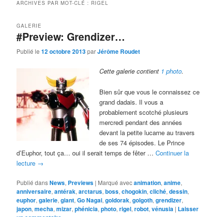
ARCHIVES PAR MOT-CLÉ :
RIGEL
GALERIE
#Preview: Grendizer…
Publié le
12 octobre 2013
par
Jérôme Roudet
Cette galerie contient
1 photo
.
Bien sûr que vous le connaissez ce
grand dadais. Il vous a
probablement scotché plusieurs
mercredi pendant des années
devant la petite lucarne au travers
de ses 74 épisodes. Le Prince
d’Euphor, tout ça… oui il serait temps de fêter …
Continuer la
lecture
→
Publié dans
News
,
Previews
|
Marqué avec
animation
,
anime
,
anniversaire
,
antérak
,
arctarus
,
boss
,
chogokin
,
cliché
,
dessin
,
euphor
,
galerie
,
giant
,
Go Nagai
,
goldorak
,
golgoth
,
grendizer
,
japon
,
mecha
,
mizar
,
phénicia
,
photo
,
rigel
,
robot
,
vénusia
|
Laisser