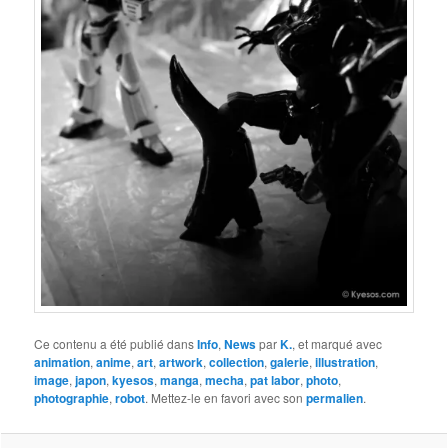
Ce contenu a été publié dans
Info
,
News
par
K.
, et marqué avec
animation
,
anime
,
art
,
artwork
,
collection
,
galerie
,
illustration
,
image
,
japon
,
kyesos
,
manga
,
mecha
,
pat labor
,
photo
,
photographie
,
robot
. Mettez-le en favori avec son
permalien
.