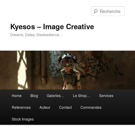
Aller
au
Rech
contenu
principal
Kyesos – Image Creative
Dreams, Datas, Disobedience…
Menu
Home
Blog
Galeries…
Le Shop…
Services
principal
References
Auteur
Contact
Commandes
Stock Images