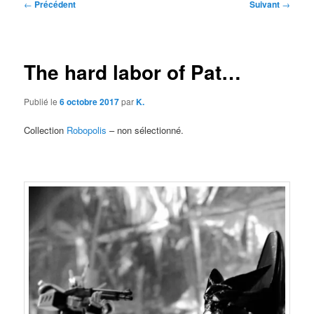
Navigation
←
Précédent
Suivant
→
des
articles
The hard labor of Pat…
Publié le
6 octobre 2017
par
K.
Collection
Robopolis
– non sélectionné.