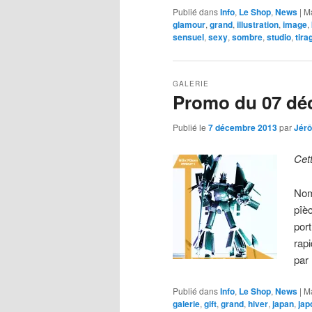
Publié dans
Info
,
Le Shop
,
News
|
M
glamour
,
grand
,
illustration
,
image
,
sensuel
,
sexy
,
sombre
,
studio
,
tira
GALERIE
Promo du 07 dé
Publié le
7 décembre 2013
par
Jér
Cet
Nom
pîè
por
rap
pa
Publié dans
Info
,
Le Shop
,
News
|
M
galerie
,
gift
,
grand
,
hiver
,
japan
,
jap