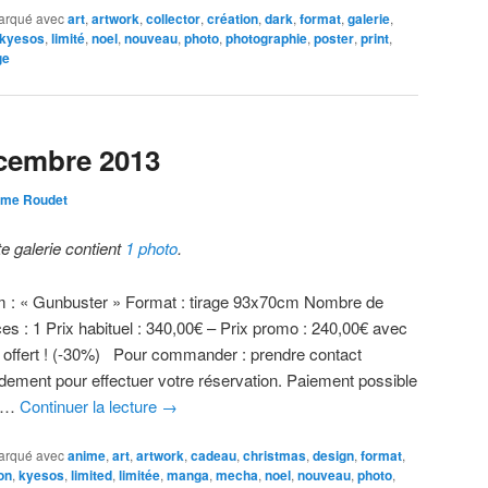
arqué avec
art
,
artwork
,
collector
,
création
,
dark
,
format
,
galerie
,
kyesos
,
limité
,
noel
,
nouveau
,
photo
,
photographie
,
poster
,
print
,
ge
cembre 2013
ôme Roudet
te galerie contient
1 photo
.
 : « Gunbuster » Format : tirage 93x70cm Nombre de
ces : 1 Prix habituel : 340,00€ – Prix promo : 240,00€ avec
t offert ! (-30%) Pour commander : prendre contact
idement pour effectuer votre réservation. Paiement possible
r …
Continuer la lecture
→
arqué avec
anime
,
art
,
artwork
,
cadeau
,
christmas
,
design
,
format
,
on
,
kyesos
,
limited
,
limitée
,
manga
,
mecha
,
noel
,
nouveau
,
photo
,