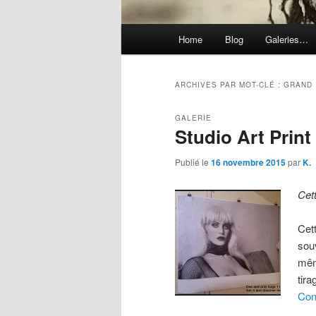
Menu
Home
Blog
Galeries…
principal
ARCHIVES PAR MOT-CLÉ :
GRAND
GALERIE
Studio Art Print
Publié le
16 novembre 2015
par
K.
Cet
Cet
sou
mêm
tira
Con