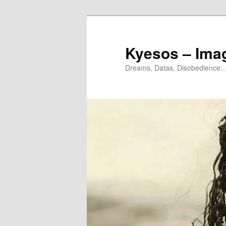
Aller
Aller
au
au
contenu
contenu
Kyesos – Ima
principal
secondaire
Dreams, Datas, Disobedience