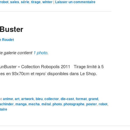
robot
,
sales
,
série
,
tirage
,
winter
|
Laisser un commentaire
Buster
e Roudet
te galerie contient
1 photo
.
unBuster » Collection Robopolis 2011 Tirage limité à 5
ces en 93x70cm et repro’ disponibles dans Le Shop.
ec
anime
,
art
,
artwork
,
bleu
,
collector
,
die-cast
,
format
,
grand
,
chinder
,
manga
,
mecha
,
métal
,
photo
,
photographe
,
poster
,
robot
,
aire