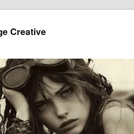
ge Creative
…