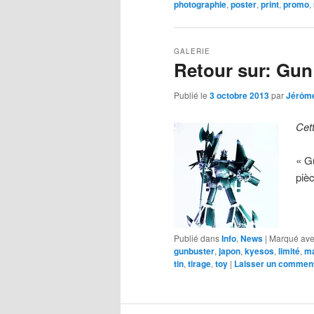
photographie
,
poster
,
print
,
promo
,
GALERIE
Retour sur: Gun
Publié le
3 octobre 2013
par
Jérôm
Cet
« G
piè
Publié dans
Info
,
News
|
Marqué av
gunbuster
,
japon
,
kyesos
,
limité
,
ma
tin
,
tirage
,
toy
|
Laisser un comment