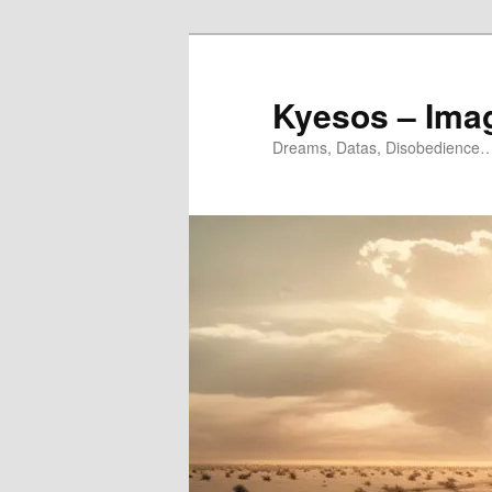
Aller
Aller
au
au
contenu
contenu
Kyesos – Ima
principal
secondaire
Dreams, Datas, Disobedience