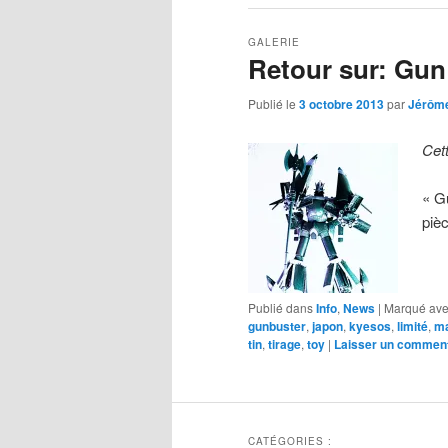
GALERIE
Retour sur: Gun
Publié le
3 octobre 2013
par
Jérôm
Cet
« G
piè
Publié dans
Info
,
News
|
Marqué av
gunbuster
,
japon
,
kyesos
,
limité
,
ma
tin
,
tirage
,
toy
|
Laisser un comment
CATÉGORIES :