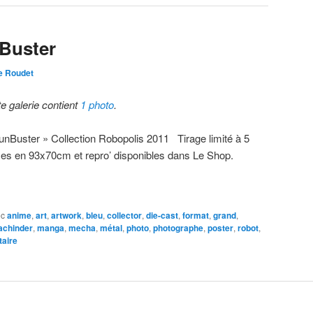
Buster
e Roudet
te galerie contient
1 photo
.
unBuster » Collection Robopolis 2011 Tirage limité à 5
ces en 93x70cm et repro’ disponibles dans Le Shop.
ec
anime
,
art
,
artwork
,
bleu
,
collector
,
die-cast
,
format
,
grand
,
chinder
,
manga
,
mecha
,
métal
,
photo
,
photographe
,
poster
,
robot
,
aire