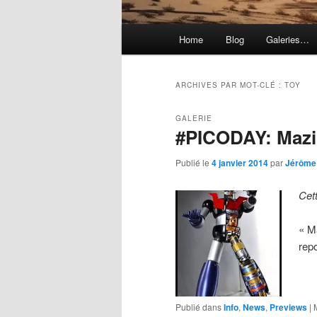
Menu
Home
Blog
Galeries…
principal
ARCHIVES PAR MOT-CLÉ :
TOY
GALERIE
#PICODAY: Mazi
Publié le
4 janvier 2014
par
Jérôme
Cet
« M
rep
Publié dans
Info
,
News
,
Previews
|