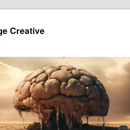
ge Creative
…