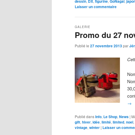
dessin
,
DX
,
figurine
,
GoNagai
,
japo
Laisser un commentaire
GALERIE
Promo du 27 no
Publié le
27 novembre 2013
par
Jé
Cet
Nom
Nom
30,
con
→
Publié dans
Info
,
Le Shop
,
News
|
M
gift
,
hiver
,
idée
,
limité
,
limited
,
noel
,
vintage
,
winter
|
Laisser un commen