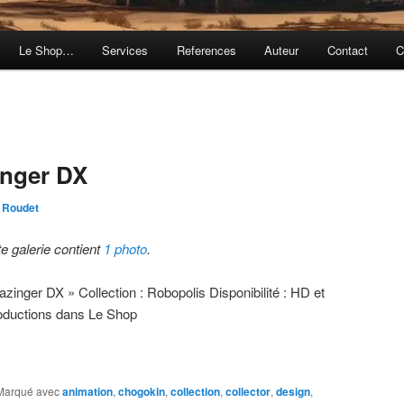
Le Shop…
Services
References
Auteur
Contact
C
nger DX
 Roudet
te galerie contient
1 photo
.
azinger DX » Collection : Robopolis Disponibilité : HD et
oductions dans Le Shop
Marqué avec
animation
,
chogokin
,
collection
,
collector
,
design
,