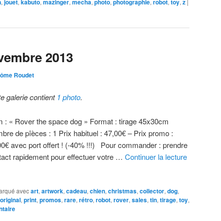
n
,
jouet
,
kabuto
,
mazinger
,
mecha
,
photo
,
photographie
,
robot
,
toy
,
z
|
vembre 2013
rôme Roudet
te galerie contient
1 photo
.
 : « Rover the space dog » Format : tirage 45x30cm
bre de pîèces : 1 Prix habituel : 47,00€ – Prix promo :
00€ avec port offert ! (-40% !!!) Pour commander : prendre
tact rapidement pour effectuer votre …
Continuer la lecture
arqué avec
art
,
artwork
,
cadeau
,
chien
,
christmas
,
collector
,
dog
,
original
,
print
,
promos
,
rare
,
rétro
,
robot
,
rover
,
sales
,
tin
,
tirage
,
toy
,
taire