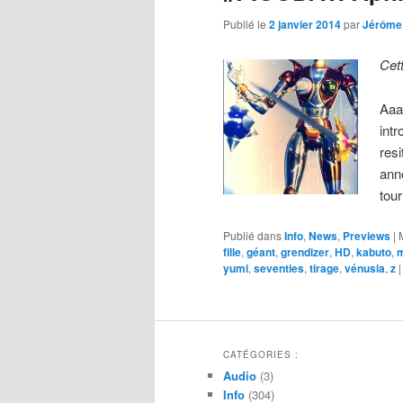
Publié le
2 janvier 2014
par
Jérôme
Cet
Aaa
int
res
ann
tou
Publié dans
Info
,
News
,
Previews
|
fille
,
géant
,
grendizer
,
HD
,
kabuto
,
yumi
,
seventies
,
tirage
,
vénusia
,
z
CATÉGORIES :
Audio
(3)
Info
(304)