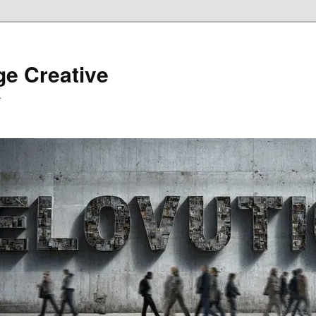
ge Creative
…