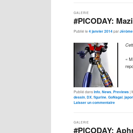
GALERIE
#PICODAY: Mazi
Publié le
4 janvier 2014
par
Jérôme
Cet
« M
rep
Publié dans
Info
,
News
,
Previews
|
dessin
,
DX
,
figurine
,
GoNagai
,
japo
Laisser un commentaire
GALERIE
#PICODAY: Aphr