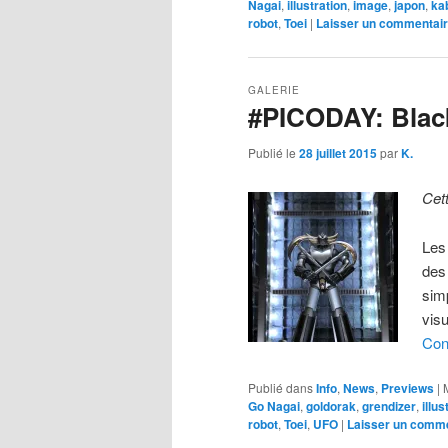
Nagai
,
illustration
,
image
,
japon
,
ka
robot
,
Toei
|
Laisser un commentai
GALERIE
#PICODAY: Blac
Publié le
28 juillet 2015
par
K.
Cet
Les
des
simp
vis
Con
Publié dans
Info
,
News
,
Previews
|
Go Nagai
,
goldorak
,
grendizer
,
illus
robot
,
Toei
,
UFO
|
Laisser un comm