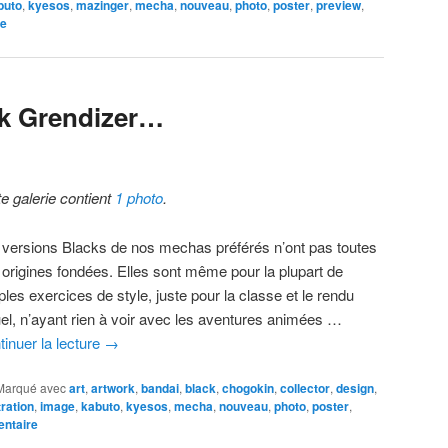
buto
,
kyesos
,
mazinger
,
mecha
,
nouveau
,
photo
,
poster
,
preview
,
re
k Grendizer…
te galerie contient
1 photo
.
 versions Blacks de nos mechas préférés n’ont pas toutes
 origines fondées. Elles sont même pour la plupart de
les exercices de style, juste pour la classe et le rendu
uel, n’ayant rien à voir avec les aventures animées …
tinuer la lecture
→
Marqué avec
art
,
artwork
,
bandai
,
black
,
chogokin
,
collector
,
design
,
tration
,
image
,
kabuto
,
kyesos
,
mecha
,
nouveau
,
photo
,
poster
,
entaire