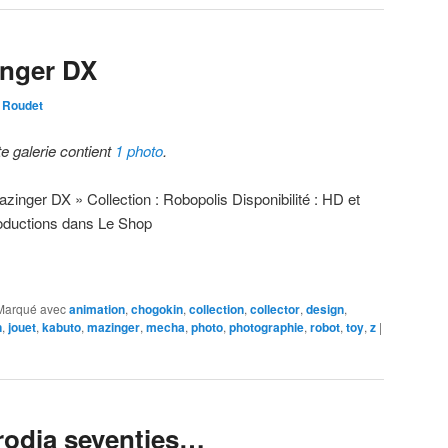
nger DX
 Roudet
te galerie contient
1 photo
.
azinger DX » Collection : Robopolis Disponibilité : HD et
oductions dans Le Shop
Marqué avec
animation
,
chogokin
,
collection
,
collector
,
design
,
n
,
jouet
,
kabuto
,
mazinger
,
mecha
,
photo
,
photographie
,
robot
,
toy
,
z
|
odia seventies…