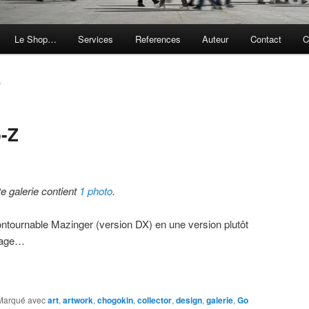
Le Shop…
Services
References
Auteur
Contact
C
O
-Z
te galerie contient
1 photo
.
ontournable Mazinger (version DX) en une version plutôt
ntage…
Marqué avec
art
,
artwork
,
chogokin
,
collector
,
design
,
galerie
,
Go