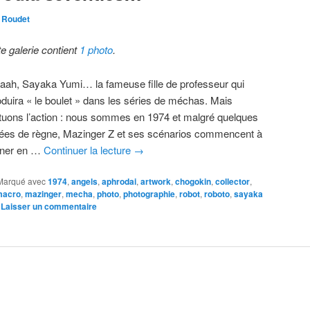
 Roudet
te galerie contient
1 photo
.
aah, Sayaka Yumi… la fameuse fille de professeur qui
roduira « le boulet » dans les séries de méchas. Mais
ituons l’action : nous sommes en 1974 et malgré quelques
ées de règne, Mazinger Z et ses scénarios commencent à
rner en …
Continuer la lecture
→
Marqué avec
1974
,
angels
,
aphrodai
,
artwork
,
chogokin
,
collector
,
macro
,
mazinger
,
mecha
,
photo
,
photographie
,
robot
,
roboto
,
sayaka
|
Laisser un commentaire