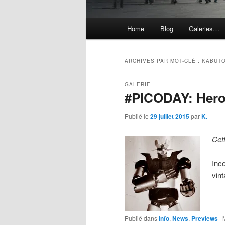
Menu
Home
Blog
Galeries…
principal
ARCHIVES PAR MOT-CLÉ :
KABUT
GALERIE
#PICODAY: Hero
Publié le
29 juillet 2015
par
K.
Cet
Inc
vi
Publié dans
Info
,
News
,
Previews
|