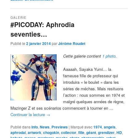
GALERIE
#PICODAY: Aphrodia
seventies…
Publié le
2 janvier 2014
par
Jérôme Roudet
Cette galerie contient
1 photo
.
Aaaaah, Sayaka Yumi… la
fameuse fille de professeur qui
introduira « le boulet » dans les
séries de méchas. Mais resituons
l’action : nous sommes en 1974 et
malgré quelques années de règne,
Mazinger Z et ses scénarios commencent à tourner en …
Continuer la lecture
→
Publié dans
Info
,
News
,
Previews
|
Marqué avec
1974
,
angels
,
aphrodai
,
artwork
,
chogokin
,
collector
,
fille
,
géant
,
grendizer
,
HD
,
kabuto
,
macro
,
mazinger
,
mecha
,
photo
,
photographie
,
robot
,