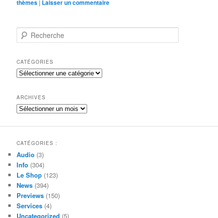
thèmes
|
Laisser un commentaire
R
e
c
h
CATÉGORIES
e
Catégories
r
c
h
ARCHIVES
e
Archives
CATÉGORIES :
Audio
(3)
Info
(304)
Le Shop
(123)
News
(394)
Previews
(150)
Services
(4)
Uncategorized
(5)