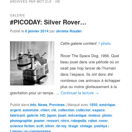
ARCHIVES PAR MOT-CLÉ :
HD
GALERIE
#PICODAY: Silver Rover…
Publié le
6 janvier 2014
par
Jérôme Roudet
Cette galerie contient
1 photo
.
Rover The Space Dog, 1956. Quel
beau jouet dans une période où on
osait pas trop lancer de l’humain
dans l’espace. Ils ont donc été
nombreux ces animaux à échapper
plus ou moins glorieusement à la
gravitation pour un temps. …
Continuer la lecture
→
Publié dans
Info
,
News
,
Previews
|
Marqué avec
1950
,
amérique
,
argent
,
automate
,
chien
,
clé
,
collection
,
collector
,
espace
,
fabricant
,
galerie
,
HD
,
japon
,
jouet
,
mécanique
,
moteur
,
photo
,
photographie
,
poster
,
ressort
,
rétro
,
robopolis
,
robot
,
rover
,
science fiction
,
scifi
,
silver
,
tin toy
,
tirage
,
vintage
,
yoshiya
|
Laisser un commentaire