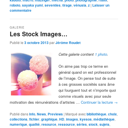
roboto
,
sayaka yumi
,
seventies
,
tirage
,
vénusia
,
z
|
Laisser un
commentaire
GALERIE
Les Stock Images…
Publié le
3 octobre 2013
par
Jérôme Roudet
Cette galerie contient
1 photo
.
On aime pas trop ce terme en
général quand on est professionnel
de l’image. On pense tout de suite
à ces grosses sociétés sans âme
qui fourguent tout et n’importe quoi
comme visuels avec pour seule
motivation des rémunérations d’artistes …
Continuer la lecture
→
Publié dans
Info
,
News
,
Previews
|
Marqué avec
bibliothèque
,
choix
,
collections
,
fichier
,
graphique
,
HD
,
images
,
kyesos
,
médiathèque
,
numerique
,
qualité
,
resource
,
ressource
,
séries
,
stock
,
sujets
,