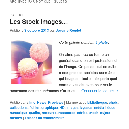
ARCHIVES PAR MOT-CLÉ :
SUJETS
GALERIE
Les Stock Images…
Publié le
3 octobre 2013
par
Jérôme Roudet
Cette galerie contient
1 photo
.
On aime pas trop ce terme en
général quand on est professionnel
de l’image. On pense tout de suite
à ces grosses sociétés sans âme
qui fourguent tout et n’importe quoi
comme visuels avec pour seule
motivation des rémunérations d’artistes …
Continuer la lecture
→
Publié dans
Info
,
News
,
Previews
|
Marqué avec
bibliothèque
,
choix
,
collections
,
fichier
,
graphique
,
HD
,
images
,
kyesos
,
médiathèque
,
numerique
,
qualité
,
resource
,
ressource
,
séries
,
stock
,
sujets
,
thèmes
|
Laisser un commentaire