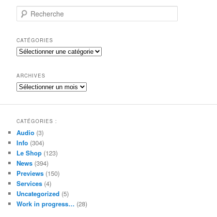
R
e
c
h
CATÉGORIES
e
Catégories
r
c
h
ARCHIVES
e
Archives
CATÉGORIES :
Audio
(3)
Info
(304)
Le Shop
(123)
News
(394)
Previews
(150)
Services
(4)
Uncategorized
(5)
Work in progress…
(28)