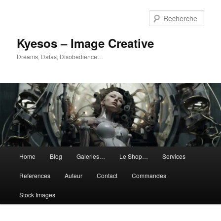
Aller
Aller
au
au
Rech
contenu
contenu
principal
secondaire
Kyesos – Image Creative
Dreams, Datas, Disobedience…
Menu
Home
Blog
Galeries…
Le Shop…
Services
principal
References
Auteur
Contact
Commandes
Stock Images