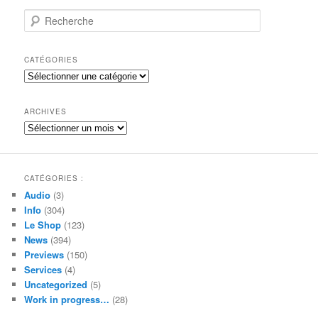
R
e
c
h
CATÉGORIES
e
Catégories
r
c
h
ARCHIVES
e
Archives
CATÉGORIES :
Audio
(3)
Info
(304)
Le Shop
(123)
News
(394)
Previews
(150)
Services
(4)
Uncategorized
(5)
Work in progress…
(28)