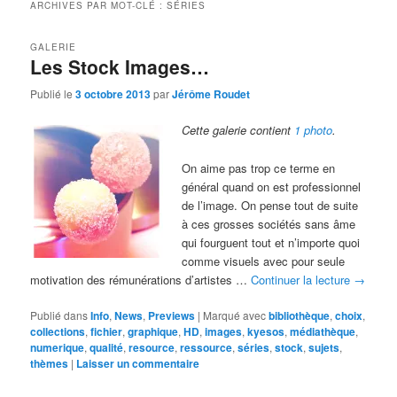
ARCHIVES PAR MOT-CLÉ :
SÉRIES
GALERIE
Les Stock Images…
Publié le
3 octobre 2013
par
Jérôme Roudet
Cette galerie contient
1 photo
.
On aime pas trop ce terme en
général quand on est professionnel
de l’image. On pense tout de suite
à ces grosses sociétés sans âme
qui fourguent tout et n’importe quoi
comme visuels avec pour seule
motivation des rémunérations d’artistes …
Continuer la lecture
→
Publié dans
Info
,
News
,
Previews
|
Marqué avec
bibliothèque
,
choix
,
collections
,
fichier
,
graphique
,
HD
,
images
,
kyesos
,
médiathèque
,
numerique
,
qualité
,
resource
,
ressource
,
séries
,
stock
,
sujets
,
thèmes
|
Laisser un commentaire