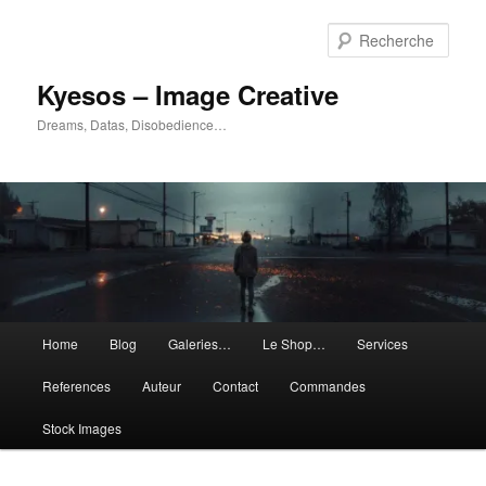
Aller
Aller
au
au
Rech
contenu
contenu
principal
secondaire
Kyesos – Image Creative
Dreams, Datas, Disobedience…
Menu
Home
Blog
Galeries…
Le Shop…
Services
principal
References
Auteur
Contact
Commandes
Stock Images