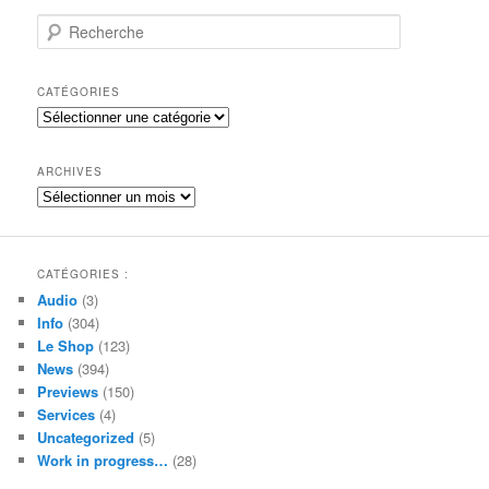
R
e
c
h
CATÉGORIES
e
Catégories
r
c
h
ARCHIVES
e
Archives
CATÉGORIES :
Audio
(3)
Info
(304)
Le Shop
(123)
News
(394)
Previews
(150)
Services
(4)
Uncategorized
(5)
Work in progress…
(28)