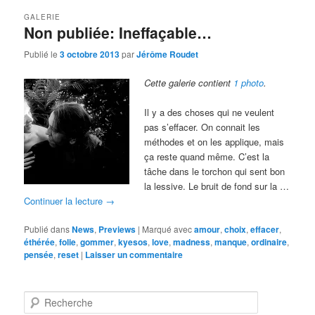
GALERIE
Non publiée: Ineffaçable…
Publié le
3 octobre 2013
par
Jérôme Roudet
Cette galerie contient
1 photo
.
Il y a des choses qui ne veulent
pas s’effacer. On connait les
méthodes et on les applique, mais
ça reste quand même. C’est la
tâche dans le torchon qui sent bon
la lessive. Le bruit de fond sur la …
Continuer la lecture
→
Publié dans
News
,
Previews
|
Marqué avec
amour
,
choix
,
effacer
,
éthérée
,
folie
,
gommer
,
kyesos
,
love
,
madness
,
manque
,
ordinaire
,
pensée
,
reset
|
Laisser un commentaire
R
e