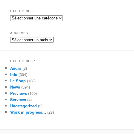
c
h
CATÉGORIES
e
Catégories
r
c
h
ARCHIVES
e
Archives
CATÉGORIES :
Audio
(3)
Info
(304)
Le Shop
(123)
News
(394)
Previews
(150)
Services
(4)
Uncategorized
(5)
Work in progress…
(28)