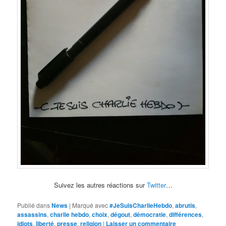
Suivez les autres réactions sur
Twitter
…
Publié dans
News
|
Marqué avec
#JeSuisCharlieHebdo
,
abrutis
,
assassins
,
charlie hebdo
,
choix
,
dégout
,
démocratie
,
différences
,
idiots
,
liberté
,
presse
,
religion
|
Laisser un commentaire