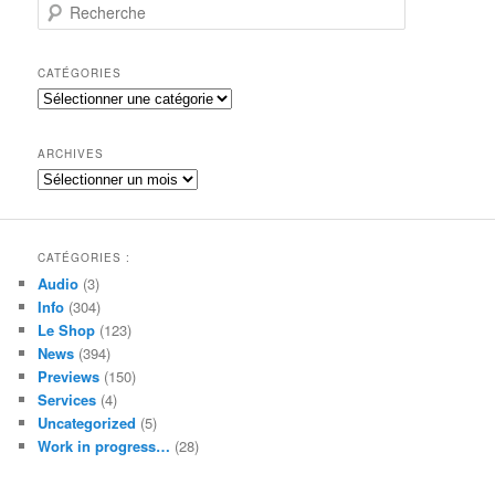
R
e
c
h
CATÉGORIES
e
Catégories
r
c
h
ARCHIVES
e
Archives
CATÉGORIES :
Audio
(3)
Info
(304)
Le Shop
(123)
News
(394)
Previews
(150)
Services
(4)
Uncategorized
(5)
Work in progress…
(28)