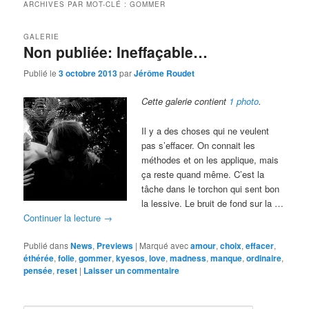
ARCHIVES PAR MOT-CLÉ :
GOMMER
GALERIE
Non publiée: Ineffaçable…
Publié le
3 octobre 2013
par
Jérôme Roudet
Cette galerie contient
1 photo
.
Il y a des choses qui ne veulent
pas s’effacer. On connait les
méthodes et on les applique, mais
ça reste quand même. C’est la
tâche dans le torchon qui sent bon
la lessive. Le bruit de fond sur la …
Continuer la lecture
→
Publié dans
News
,
Previews
|
Marqué avec
amour
,
choix
,
effacer
,
éthérée
,
folie
,
gommer
,
kyesos
,
love
,
madness
,
manque
,
ordinaire
,
pensée
,
reset
|
Laisser un commentaire