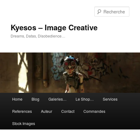
Aller
Aller
au
au
Rech
contenu
contenu
principal
secondaire
Kyesos – Image Creative
Dreams, Datas, Disobedience…
Menu
Home
Blog
Galeries…
Le Shop…
Services
principal
References
Auteur
Contact
Commandes
Stock Images