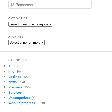
R
e
c
h
CATÉGORIES
e
Catégories
r
c
h
ARCHIVES
e
Archives
CATÉGORIES :
Audio
(3)
Info
(304)
Le Shop
(123)
News
(394)
Previews
(150)
Services
(4)
Uncategorized
(5)
Work in progress…
(28)