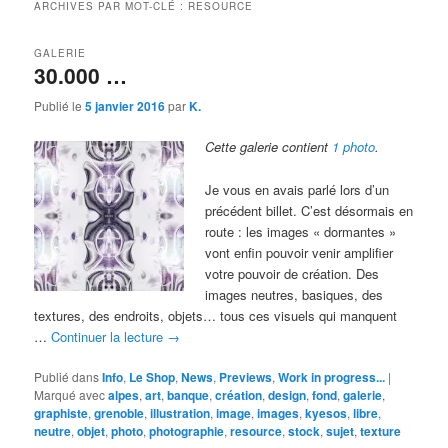
ARCHIVES PAR MOT-CLÉ :
RESOURCE
GALERIE
30.000 …
Publié le
5 janvier 2016
par
K.
Cette galerie contient
1 photo
.
Je vous en avais parlé lors d’un
précédent billet. C’est désormais en
route : les images « dormantes »
vont enfin pouvoir venir amplifier
votre pouvoir de création. Des
images neutres, basiques, des
textures, des endroits, objets… tous ces visuels qui manquent
…
Continuer la lecture
→
Publié dans
Info
,
Le Shop
,
News
,
Previews
,
Work in progress...
|
Marqué avec
alpes
,
art
,
banque
,
création
,
design
,
fond
,
galerie
,
graphiste
,
grenoble
,
illustration
,
image
,
images
,
kyesos
,
libre
,
neutre
,
objet
,
photo
,
photographie
,
resource
,
stock
,
sujet
,
texture