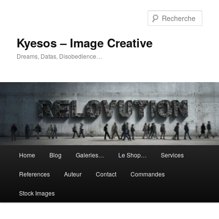
Aller
Aller
au
au
Rech
contenu
contenu
principal
secondaire
Kyesos – Image Creative
Dreams, Datas, Disobedience…
Menu
Home
Blog
Galeries…
Le Shop…
Services
principal
References
Auteur
Contact
Commandes
Stock Images