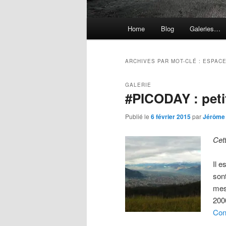
Menu
Home
Blog
Galeries…
principal
ARCHIVES PAR MOT-CLÉ :
ESPAC
GALERIE
#PICODAY : peti
Publié le
6 février 2015
par
Jérôme
Cet
Il e
son
mes
200
Con