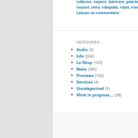
collector
,
espace
,
fabricant
,
galerie
ressort
,
rétro
,
robopolis
,
robot
,
rov
Laisser un commentaire
CATÉGORIES :
Audio
(3)
Info
(304)
Le Shop
(123)
News
(394)
Previews
(150)
Services
(4)
Uncategorized
(5)
Work in progress…
(28)