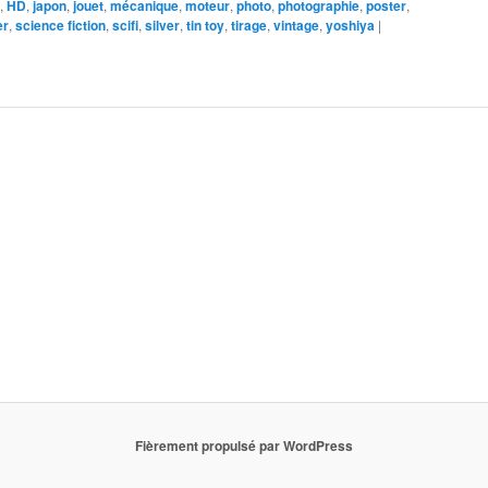
,
HD
,
japon
,
jouet
,
mécanique
,
moteur
,
photo
,
photographie
,
poster
,
er
,
science fiction
,
scifi
,
silver
,
tin toy
,
tirage
,
vintage
,
yoshiya
|
Fièrement propulsé par WordPress