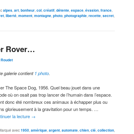
ec
alpes
,
art
,
bonheur
,
col
,
créatif
,
détente
,
espace
,
évasion
,
france
,
ret
,
liberté
,
moment
,
montagne
,
photo
,
photographie
,
recette
,
secret
,
er Rover…
 Roudet
te galerie contient
1 photo
.
er The Space Dog, 1956. Quel beau jouet dans une
iode où on osait pas trop lancer de l’humain dans l’espace.
 ont donc été nombreux ces animaux à échapper plus ou
ns glorieusement à la gravitation pour un temps. …
tinuer la lecture
→
Marqué avec
1950
,
amérique
,
argent
,
automate
,
chien
,
clé
,
collection
,