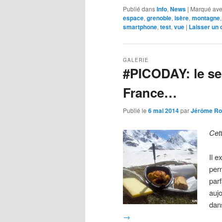
Publié dans
Info
,
News
|
Marqué av
espace
,
grenoble
,
isère
,
montagne
smartphone
,
test
,
vue
|
Laisser un
GALERIE
#PICODAY: le se
France…
Publié le
6 mai 2014
par
Jérôme Ro
Cet
Il e
per
par
auj
dan
→