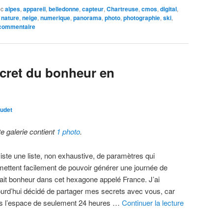
ec
alpes
,
appareil
,
belledonne
,
capteur
,
Chartreuse
,
cmos
,
digital
,
,
nature
,
neige
,
numerique
,
panorama
,
photo
,
photographie
,
ski
,
 commentaire
cret du bonheur en
udet
te galerie contient
1 photo
.
xiste une liste, non exhaustive, de paramètres qui
mettent facilement de pouvoir générer une journée de
fait bonheur dans cet hexagone appelé France. J’ai
ourd’hui décidé de partager mes secrets avec vous, car
s l’espace de seulement 24 heures …
Continuer la lecture