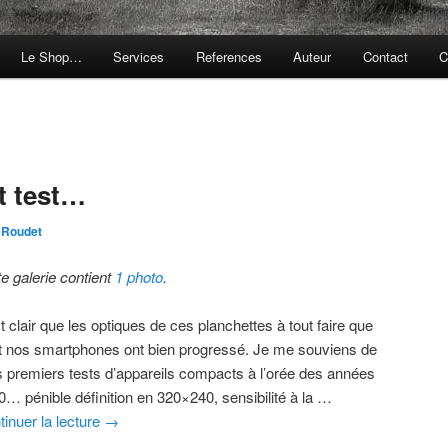
Le Shop…
Services
References
Auteur
Contact
C
E
t test…
 Roudet
te galerie contient
1 photo
.
st clair que les optiques de ces planchettes à tout faire que
t nos smartphones ont bien progressé. Je me souviens de
 premiers tests d’appareils compacts à l’orée des années
0… pénible définition en 320×240, sensibilité à la …
tinuer la lecture
→