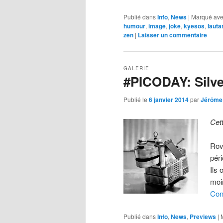
Publié dans
Info
,
News
|
Marqué av
humour
,
image
,
joke
,
kyesos
,
lauta
zen
|
Laisser un commentaire
GALERIE
#PICODAY: Silv
Publié le
6 janvier 2014
par
Jérôme
Cet
Rov
pér
Ils
moi
Con
Publié dans
Info
,
News
,
Previews
|