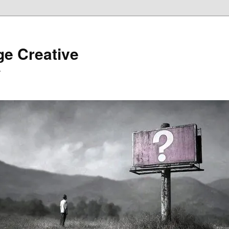
ge Creative
…