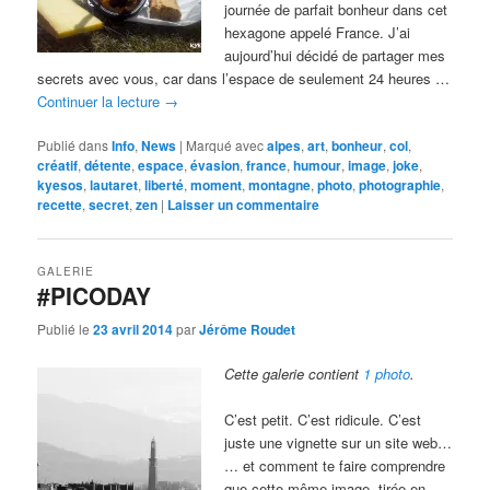
journée de parfait bonheur dans cet
hexagone appelé France. J’ai
aujourd’hui décidé de partager mes
secrets avec vous, car dans l’espace de seulement 24 heures …
Continuer la lecture
→
Publié dans
Info
,
News
|
Marqué avec
alpes
,
art
,
bonheur
,
col
,
créatif
,
détente
,
espace
,
évasion
,
france
,
humour
,
image
,
joke
,
kyesos
,
lautaret
,
liberté
,
moment
,
montagne
,
photo
,
photographie
,
recette
,
secret
,
zen
|
Laisser un commentaire
GALERIE
#PICODAY
Publié le
23 avril 2014
par
Jérôme Roudet
Cette galerie contient
1 photo
.
C’est petit. C’est ridicule. C’est
juste une vignette sur un site web…
… et comment te faire comprendre
que cette même image, tirée en