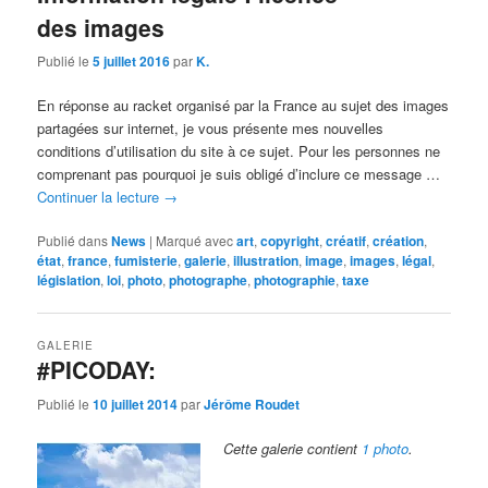
des images
Publié le
5 juillet 2016
par
K.
En réponse au racket organisé par la France au sujet des images
partagées sur internet, je vous présente mes nouvelles
conditions d’utilisation du site à ce sujet. Pour les personnes ne
comprenant pas pourquoi je suis obligé d’inclure ce message …
Continuer la lecture
→
Publié dans
News
|
Marqué avec
art
,
copyright
,
créatif
,
création
,
état
,
france
,
fumisterie
,
galerie
,
illustration
,
image
,
images
,
légal
,
législation
,
loi
,
photo
,
photographe
,
photographie
,
taxe
GALERIE
#PICODAY:
Publié le
10 juillet 2014
par
Jérôme Roudet
Cette galerie contient
1 photo
.