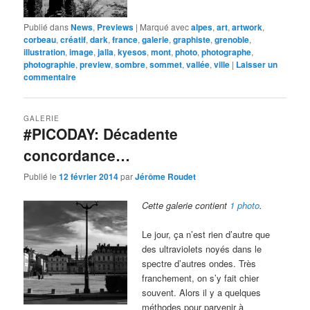
Publié dans
News
,
Previews
|
Marqué avec
alpes
,
art
,
artwork
,
corbeau
,
créatif
,
dark
,
france
,
galerie
,
graphiste
,
grenoble
,
illustration
,
image
,
jalla
,
kyesos
,
mont
,
photo
,
photographe
,
photographie
,
preview
,
sombre
,
sommet
,
vallée
,
ville
|
Laisser un
commentaire
GALERIE
#PICODAY: Décadente
concordance…
Publié le
12 février 2014
par
Jérôme Roudet
Cette galerie contient
1 photo
.
Le jour, ça n’est rien d’autre que
des ultraviolets noyés dans le
spectre d’autres ondes. Très
franchement, on s’y fait chier
souvent. Alors il y a quelques
méthodes pour parvenir à