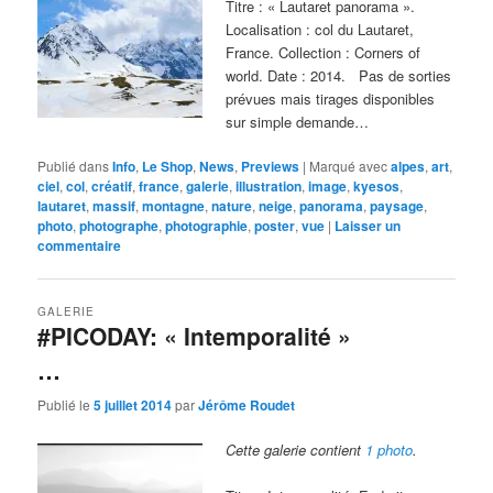
Titre : « Lautaret panorama ».
Localisation : col du Lautaret,
France. Collection : Corners of
world. Date : 2014. Pas de sorties
prévues mais tirages disponibles
sur simple demande…
Publié dans
Info
,
Le Shop
,
News
,
Previews
|
Marqué avec
alpes
,
art
,
ciel
,
col
,
créatif
,
france
,
galerie
,
illustration
,
image
,
kyesos
,
lautaret
,
massif
,
montagne
,
nature
,
neige
,
panorama
,
paysage
,
photo
,
photographe
,
photographie
,
poster
,
vue
|
Laisser un
commentaire
GALERIE
#PICODAY: « Intemporalité »
…
Publié le
5 juillet 2014
par
Jérôme Roudet
Cette galerie contient
1 photo
.