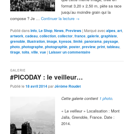
format 3,20 x 2,50 m, pète sa race
jusqu’au moindre grain qui la
compose ? Je …
Continuer la lecture
→
Publié dans
Info
,
Le Shop
,
News
,
Previews
|
Marqué avec
alpes
,
art
,
artwork
,
cadeau
,
collection
,
collector
,
france
,
galerie
,
graphiste
,
grenoble
,
illustration
,
image
,
kyesos
,
limité
,
panorama
,
paysage
,
photo
,
photographe
,
photographie
,
poster
,
preview
,
print
,
tableau
,
tirage
,
toits
,
ville
,
vue
|
Laisser un commentaire
GALERIE
#PICODAY : le veilleur…
Publié le
18 avril 2014
par
Jérôme Roudet
Cette galerie contient
1 photo
.
« Le veilleur » Localisation : Mont
Jalla, Grenoble, France. Date :
2014.