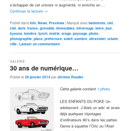
s’échapper de cet univers ni augmenté, ni enrichis en …
Continuer la lecture
→
Publié dans
Info
,
News
,
Previews
|
Marqué avec
batiments
,
ciel
,
cité
,
dark
,
france
,
grenoble
,
immeubles
,
infrarouge
,
isère
,
jour
,
kyesos
,
lumière
,
lynch
,
mairie
,
orage
,
paysage
,
photo
,
photographie
,
place
,
préfecture
,
soleil
,
sombre
,
ultraviolet
,
urbain
,
ville
|
Laisser un commentaire
GALERIE
30 ans de numérique…
Publié le
28 janvier 2014
par
Jérôme Roudet
Cette galerie contient
1 photo
.
LES ENFANTS DU POKE Un
adolescent. J’étais un ado’ et avais
déjà quelques tripotages
d’ordinateurs 80’s dans les pattes.
Genre à squatter l’Oric ou l’Atari