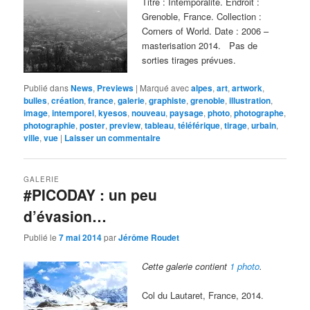
Titre : Intemporalité. Endroit :
Grenoble, France. Collection :
Corners of World. Date : 2006 –
masterisation 2014. Pas de
sorties tirages prévues.
Publié dans
News
,
Previews
|
Marqué avec
alpes
,
art
,
artwork
,
bulles
,
création
,
france
,
galerie
,
graphiste
,
grenoble
,
illustration
,
image
,
intemporel
,
kyesos
,
nouveau
,
paysage
,
photo
,
photographe
,
photographie
,
poster
,
preview
,
tableau
,
téléférique
,
tirage
,
urbain
,
ville
,
vue
|
Laisser un commentaire
GALERIE
#PICODAY : un peu
d’évasion…
Publié le
7 mai 2014
par
Jérôme Roudet
Cette galerie contient
1 photo
.
Col du Lautaret, France, 2014.