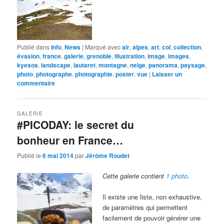
Publié dans
Info
,
News
|
Marqué avec
air
,
alpes
,
art
,
col
,
collection
,
évasion
,
france
,
galerie
,
grenoble
,
illustration
,
image
,
images
,
kyesos
,
landscape
,
lautaret
,
montagne
,
neige
,
panorama
,
paysage
,
photo
,
photographe
,
photographie
,
poster
,
vue
|
Laisser un
commentaire
GALERIE
#PICODAY: le secret du
bonheur en France…
Publié le
6 mai 2014
par
Jérôme Roudet
Cette galerie contient
1 photo
.
Il existe une liste, non exhaustive,
de paramètres qui permettent
facilement de pouvoir générer une