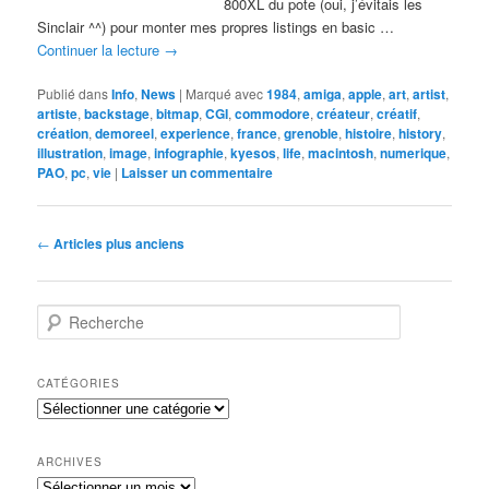
800XL du pote (oui, j’évitais les
Sinclair ^^) pour monter mes propres listings en basic …
Continuer la lecture
→
Publié dans
Info
,
News
|
Marqué avec
1984
,
amiga
,
apple
,
art
,
artist
,
artiste
,
backstage
,
bitmap
,
CGI
,
commodore
,
créateur
,
créatif
,
création
,
demoreel
,
experience
,
france
,
grenoble
,
histoire
,
history
,
illustration
,
image
,
infographie
,
kyesos
,
life
,
macintosh
,
numerique
,
PAO
,
pc
,
vie
|
Laisser un commentaire
Navigation
←
Articles plus anciens
des
articles
R
e
c
h
CATÉGORIES
e
Catégories
r
c
h
ARCHIVES
e
Archives