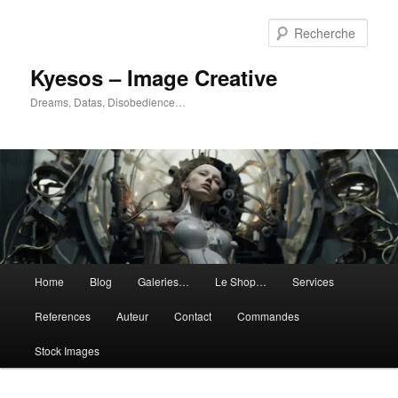
Aller
Aller
au
au
Rech
contenu
contenu
principal
secondaire
Kyesos – Image Creative
Dreams, Datas, Disobedience…
Menu
Home
Blog
Galeries…
Le Shop…
Services
principal
References
Auteur
Contact
Commandes
Stock Images