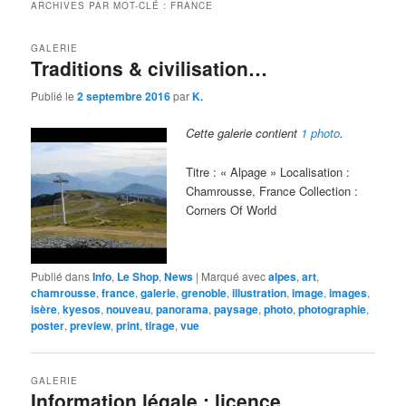
ARCHIVES PAR MOT-CLÉ :
FRANCE
GALERIE
Traditions & civilisation…
Publié le
2 septembre 2016
par
K.
Cette galerie contient
1 photo
.
Titre : « Alpage » Localisation :
Chamrousse, France Collection :
Corners Of World
Publié dans
Info
,
Le Shop
,
News
|
Marqué avec
alpes
,
art
,
chamrousse
,
france
,
galerie
,
grenoble
,
illustration
,
image
,
images
,
isère
,
kyesos
,
nouveau
,
panorama
,
paysage
,
photo
,
photographie
,
poster
,
preview
,
print
,
tirage
,
vue
GALERIE
Information légale : licence