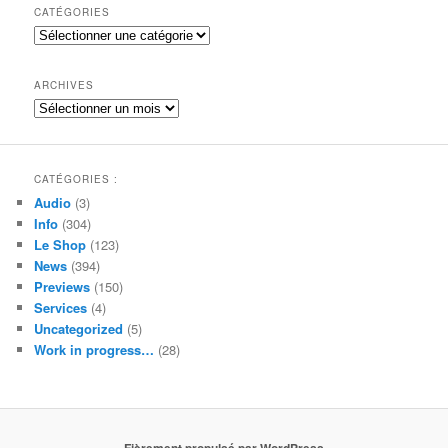
h
CATÉGORIES
e
Catégories
r
c
h
ARCHIVES
e
Archives
CATÉGORIES :
Audio
(3)
Info
(304)
Le Shop
(123)
News
(394)
Previews
(150)
Services
(4)
Uncategorized
(5)
Work in progress…
(28)