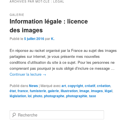
ARCHIVES PAR MOT-CLÉ :
LÉGAL
GALERIE
Information légale : licence
des images
Publié le
5 juillet 2016
par
K.
En réponse au racket organisé par la France au sujet des images
partagées sur internet, je vous présente mes nouvelles
conditions d’utilisation du site à ce sujet. Pour les personnes ne
comprenant pas pourquoi je suis obligé d’inclure ce message …
Continuer la lecture
→
Publié dans
News
|
Marqué avec
art
,
copyright
,
créatif
,
création
,
état
,
france
,
fumisterie
,
galerie
,
illustration
,
image
,
images
,
légal
,
législation
,
loi
,
photo
,
photographe
,
photographie
,
taxe
R
e
c