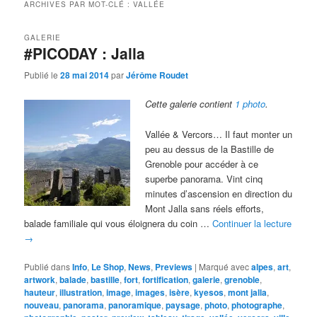
ARCHIVES PAR MOT-CLÉ :
VALLÉE
GALERIE
#PICODAY : Jalla
Publié le
28 mai 2014
par
Jérôme Roudet
Cette galerie contient
1 photo
.
Vallée & Vercors… Il faut monter un
peu au dessus de la Bastille de
Grenoble pour accéder à ce
superbe panorama. Vint cinq
minutes d’ascension en direction du
Mont Jalla sans réels efforts,
balade familiale qui vous éloignera du coin …
Continuer la lecture
→
Publié dans
Info
,
Le Shop
,
News
,
Previews
|
Marqué avec
alpes
,
art
,
artwork
,
balade
,
bastille
,
fort
,
fortification
,
galerie
,
grenoble
,
hauteur
,
illustration
,
image
,
images
,
isère
,
kyesos
,
mont jalla
,
nouveau
,
panorama
,
panoramique
,
paysage
,
photo
,
photographe
,