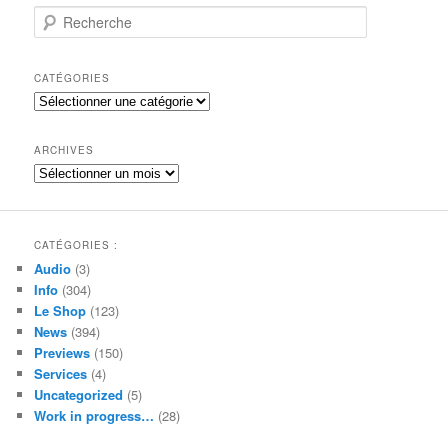
R
e
c
h
CATÉGORIES
e
Catégories
r
c
h
ARCHIVES
e
Archives
CATÉGORIES :
Audio
(3)
Info
(304)
Le Shop
(123)
News
(394)
Previews
(150)
Services
(4)
Uncategorized
(5)
Work in progress…
(28)