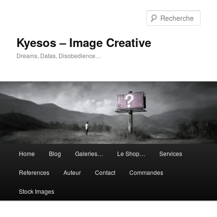
Aller
Aller
au
au
Rech
contenu
contenu
principal
secondaire
Kyesos – Image Creative
Dreams, Datas, Disobedience…
Menu
Home
Blog
Galeries…
Le Shop…
Services
principal
References
Auteur
Contact
Commandes
Stock Images