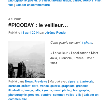
photographie
,
poster
,
preview
,
tableau
,
tirage
,
vallée
,
vercors
,
ville
,
vue
|
Laisser un commentaire
GALERIE
#PICODAY : le veilleur…
Publié le
18 avril 2014
par
Jérôme Roudet
Cette galerie contient
1 photo
.
« Le veilleur » Localisation : Mont
Jalla, Grenoble, France. Date :
2014.
Publié dans
News
,
Previews
|
Marqué avec
alpes
,
art
,
artwork
,
corbeau
,
créatif
,
dark
,
france
,
galerie
,
graphiste
,
grenoble
,
illustration
,
image
,
jalla
,
kyesos
,
mont
,
photo
,
photographe
,
photographie
,
preview
,
sombre
,
sommet
,
vallée
,
ville
|
Laisser un
commentaire