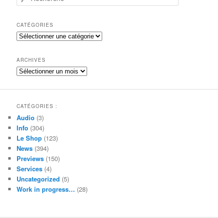
e
c
h
CATÉGORIES
e
Catégories
r
c
h
ARCHIVES
e
Archives
CATÉGORIES :
Audio
(3)
Info
(304)
Le Shop
(123)
News
(394)
Previews
(150)
Services
(4)
Uncategorized
(5)
Work in progress…
(28)