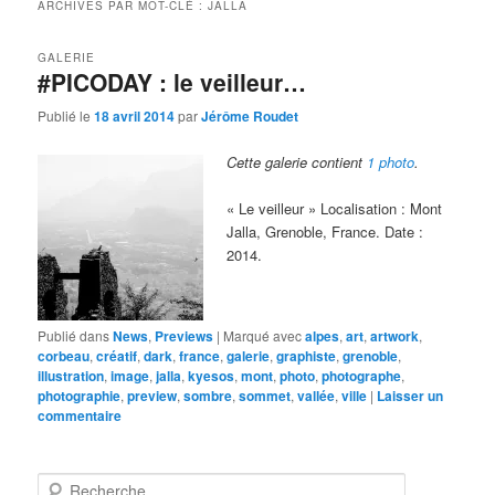
ARCHIVES PAR MOT-CLÉ :
JALLA
GALERIE
#PICODAY : le veilleur…
Publié le
18 avril 2014
par
Jérôme Roudet
Cette galerie contient
1 photo
.
« Le veilleur » Localisation : Mont
Jalla, Grenoble, France. Date :
2014.
Publié dans
News
,
Previews
|
Marqué avec
alpes
,
art
,
artwork
,
corbeau
,
créatif
,
dark
,
france
,
galerie
,
graphiste
,
grenoble
,
illustration
,
image
,
jalla
,
kyesos
,
mont
,
photo
,
photographe
,
photographie
,
preview
,
sombre
,
sommet
,
vallée
,
ville
|
Laisser un
commentaire
R