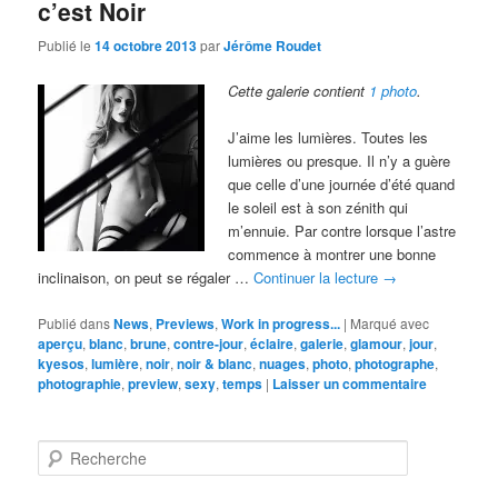
c’est Noir
Publié le
14 octobre 2013
par
Jérôme Roudet
Cette galerie contient
1 photo
.
J’aime les lumières. Toutes les
lumières ou presque. Il n’y a guère
que celle d’une journée d’été quand
le soleil est à son zénith qui
m’ennuie. Par contre lorsque l’astre
commence à montrer une bonne
inclinaison, on peut se régaler …
Continuer la lecture
→
Publié dans
News
,
Previews
,
Work in progress...
|
Marqué avec
aperçu
,
blanc
,
brune
,
contre-jour
,
éclaire
,
galerie
,
glamour
,
jour
,
kyesos
,
lumière
,
noir
,
noir & blanc
,
nuages
,
photo
,
photographe
,
photographie
,
preview
,
sexy
,
temps
|
Laisser un commentaire
R
e
c