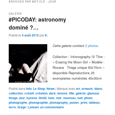
ARCHIVES PAR MOT-CLÉ :
JOUR
GALERIE
#PICODAY: astronomy
dominé ?…
Publié le
4 août 2015
par
K.
Cette galerie contient
2 photos
.
Collection : Infornography IV Titre :
« Erasing the Moon Girl » Modèle :
Roxana Tirage unique 93x70cm –
disponible Reproductions 25
exemplaires numérotés 45x30cm
Publié dans
Info
,
Le Shop
,
News
|
Marqué avec
art
,
artwork
,
blanc
,
collection
,
créatif
,
création
,
dark
,
femme
,
fille
,
galerie
,
glamour
,
image
,
jour
,
kyesos
,
limité
,
lune
,
noir
,
nouveau
,
nuit
,
photo
,
photographe
,
photographie
,
photography
,
poster
,
print
,
tableau
,
terre
,
tirage
|
Laisser un commentaire