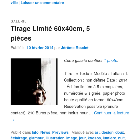
ville
|
Laisser un commentaire
GALERIE
Tirage Limité 60x40cm, 5
pièces
Publié le
10 février 2014
par
Jérôme Roudet
Cette galerie contient
1 photo
.
Titre : « Toxic » Modèle : Tatiana T.
Collection : non définie Date : 2014
Édition limitée à 5 exemplaires,
numérotée & signée, papier photo
haute qualité en format 60x40cm.
Réservation possible (prendre
contact), 210 Euros pièce, port inclus pour …
Continuer la lecture
→
Publié dans
Info
,
News
,
Previews
|
Marqué avec
art
,
design
,
doux
,
éclairage
,
glamour
,
illustration
,
image
,
jour
,
kyesos
,
lumière
,
nuit
,