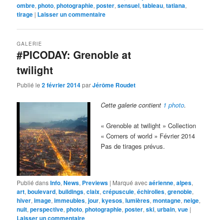
ombre
,
photo
,
photographie
,
poster
,
sensuel
,
tableau
,
tatiana
,
tirage
|
Laisser un commentaire
GALERIE
#PICODAY: Grenoble at
twilight
Publié le
2 février 2014
par
Jérôme Roudet
Cette galerie contient
1 photo
.
« Grenoble at twilight » Collection
« Corners of world » Février 2014
Pas de tirages prévus.
Publié dans
Info
,
News
,
Previews
|
Marqué avec
aérienne
,
alpes
,
art
,
boulevard
,
buildings
,
claix
,
crépuscule
,
échirolles
,
grenoble
,
hiver
,
image
,
immeubles
,
jour
,
kyesos
,
lumières
,
montagne
,
neige
,
nuit
,
perspective
,
photo
,
photographie
,
poster
,
ski
,
urbain
,
vue
|
Laisser un commentaire