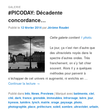
GALERIE
#PICODAY: Décadente
concordance…
Publié le
12 février 2014
par
Jérôme Roudet
Cette galerie contient
1 photo
.
Le jour, ça n’est rien d’autre que
des ultraviolets noyés dans le
spectre d’autres ondes. Très
franchement, on s’y fait chier
souvent. Alors il y a quelques
méthodes pour parvenir à
s’échapper de cet univers ni augmenté, ni enrichis en …
Continuer la lecture
→
Publié dans
Info
,
News
,
Previews
|
Marqué avec
batiments
,
ciel
,
cité
,
dark
,
france
,
grenoble
,
immeubles
,
infrarouge
,
isère
,
jour
,
kyesos
,
lumière
,
lynch
,
mairie
,
orage
,
paysage
,
photo
,
photographie
,
place
,
préfecture
,
soleil
,
sombre
,
ultraviolet
,
urbain
,