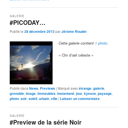
GALERIE
#PICODAY…
Publié le
28 décembre 2013
par
Jérôme Roudet
Cette galerie contient
1 photo
.
« Clin d’œil céleste »
Publié dans
News
,
Previews
|
Marqué avec
étrange
,
galerie
,
grenoble
,
image
,
immeubles
,
instantané
,
jour
,
kyesos
,
paysage
,
photo
,
soir
,
soleil
,
urbain
,
ville
|
Laisser un commentaire
GALERIE
#Preview de la série Noir