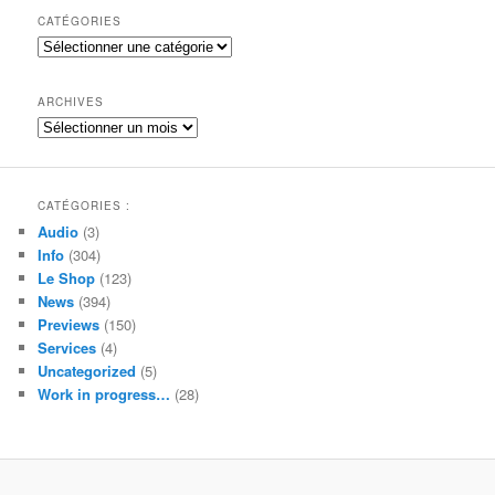
h
CATÉGORIES
e
Catégories
r
c
h
ARCHIVES
e
Archives
CATÉGORIES :
Audio
(3)
Info
(304)
Le Shop
(123)
News
(394)
Previews
(150)
Services
(4)
Uncategorized
(5)
Work in progress…
(28)