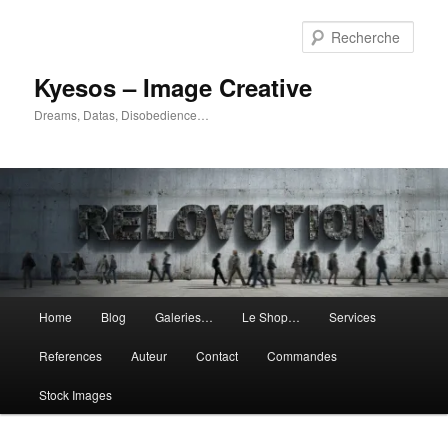
Aller
Aller
au
au
Rech
contenu
contenu
principal
secondaire
Kyesos – Image Creative
Dreams, Datas, Disobedience…
Menu
Home
Blog
Galeries…
Le Shop…
Services
principal
References
Auteur
Contact
Commandes
Stock Images