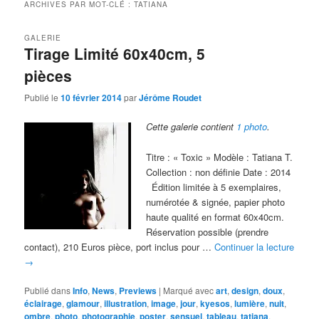
ARCHIVES PAR MOT-CLÉ :
TATIANA
GALERIE
Tirage Limité 60x40cm, 5
pièces
Publié le
10 février 2014
par
Jérôme Roudet
Cette galerie contient
1 photo
.
Titre : « Toxic » Modèle : Tatiana T.
Collection : non définie Date : 2014
Édition limitée à 5 exemplaires,
numérotée & signée, papier photo
haute qualité en format 60x40cm.
Réservation possible (prendre
contact), 210 Euros pièce, port inclus pour …
Continuer la lecture
→
Publié dans
Info
,
News
,
Previews
|
Marqué avec
art
,
design
,
doux
,
éclairage
,
glamour
,
illustration
,
image
,
jour
,
kyesos
,
lumière
,
nuit
,
ombre
,
photo
,
photographie
,
poster
,
sensuel
,
tableau
,
tatiana
,