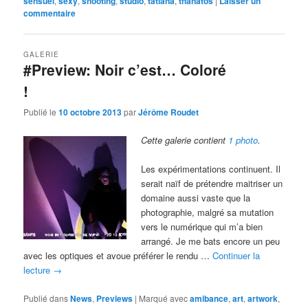
sensuel
,
sexy
,
shooting
,
studio
,
tatiana
,
thanatos
|
Laisser un
commentaire
GALERIE
#Preview: Noir c’est… Coloré
!
Publié le
10 octobre 2013
par
Jérôme Roudet
Cette galerie contient
1 photo
.
Les expérimentations continuent. Il
serait naïf de prétendre maitriser un
domaine aussi vaste que la
photographie, malgré sa mutation
vers le numérique qui m’a bien
arrangé. Je me bats encore un peu
avec les optiques et avoue préférer le rendu …
Continuer la
lecture
→
Publié dans
News
,
Previews
|
Marqué avec
amibance
,
art
,
artwork
,