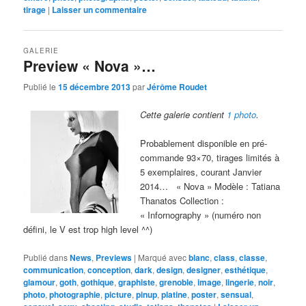
tirage
|
Laisser un commentaire
GALERIE
Preview « Nova »…
Publié le
15 décembre 2013
par
Jérôme Roudet
Cette galerie contient
1 photo
.
Probablement disponible en pré-
commande 93×70, tirages limités à
5 exemplaires, courant Janvier
2014… « Nova » Modèle : Tatiana
Thanatos Collection :
« Infornography » (numéro non
défini, le V est trop high level ^^)
Publié dans
News
,
Previews
|
Marqué avec
blanc
,
class
,
classe
,
communication
,
conception
,
dark
,
design
,
designer
,
esthétique
,
glamour
,
goth
,
gothique
,
graphiste
,
grenoble
,
image
,
lingerie
,
noir
,
photo
,
photographie
,
picture
,
pinup
,
platine
,
poster
,
sensual
,