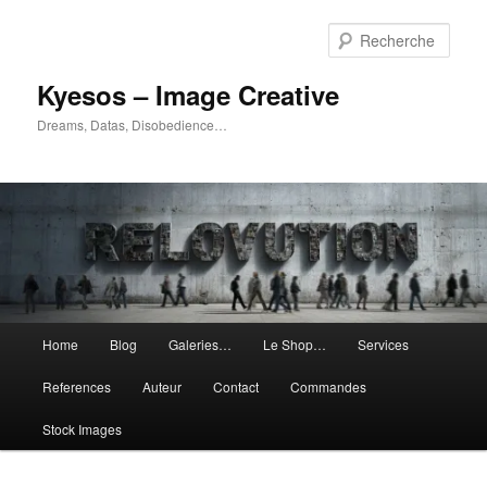
Aller
Aller
au
au
Rech
contenu
contenu
principal
secondaire
Kyesos – Image Creative
Dreams, Datas, Disobedience…
Menu
Home
Blog
Galeries…
Le Shop…
Services
principal
References
Auteur
Contact
Commandes
Stock Images