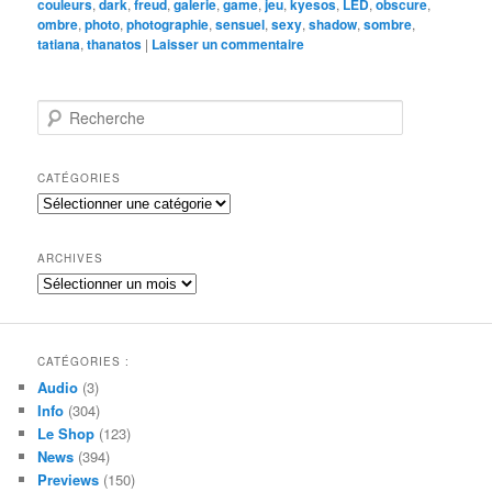
couleurs
,
dark
,
freud
,
galerie
,
game
,
jeu
,
kyesos
,
LED
,
obscure
,
ombre
,
photo
,
photographie
,
sensuel
,
sexy
,
shadow
,
sombre
,
tatiana
,
thanatos
|
Laisser un commentaire
R
e
c
h
CATÉGORIES
e
Catégories
r
c
h
ARCHIVES
e
Archives
CATÉGORIES :
Audio
(3)
Info
(304)
Le Shop
(123)
News
(394)
Previews
(150)