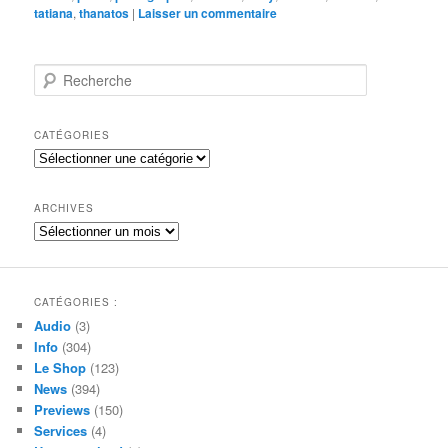
tatiana
,
thanatos
|
Laisser un commentaire
R
e
c
h
CATÉGORIES
e
Catégories
r
c
h
ARCHIVES
e
Archives
CATÉGORIES :
Audio
(3)
Info
(304)
Le Shop
(123)
News
(394)
Previews
(150)
Services
(4)