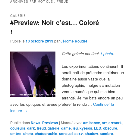
ARCHIVES PAR MOT-CLÉ :
FREUD
GALERIE
#Preview: Noir c’est… Coloré
!
Publié le
10 octobre 2013
par
Jérôme Roudet
Cette galerie contient
1 photo
.
Les expérimentations continuent. Il
serait naïf de prétendre maitriser un
domaine aussi vaste que la
photographie, malgré sa mutation
vers le numérique qui m’a bien
arrangé. Je me bats encore un peu
avec les optiques et avoue préférer le rendu …
Continuer la
lecture
→
Publié dans
News
,
Previews
|
Marqué avec
amibance
,
art
,
artwork
,
couleurs
,
dark
,
freud
,
galerie
,
game
,
jeu
,
kyesos
,
LED
,
obscure
,
ombre
,
photo
,
photographie
,
sensuel
,
sexy
,
shadow
,
sombre
,