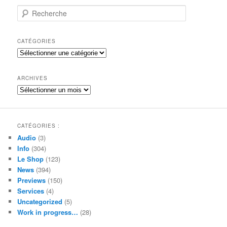
R
e
c
h
CATÉGORIES
e
Catégories
r
c
h
ARCHIVES
e
Archives
CATÉGORIES :
Audio
(3)
Info
(304)
Le Shop
(123)
News
(394)
Previews
(150)
Services
(4)
Uncategorized
(5)
Work in progress…
(28)