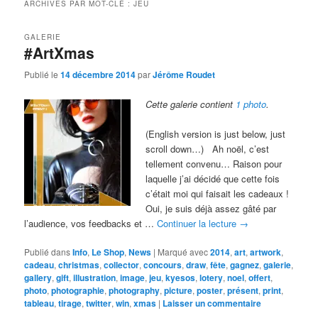
ARCHIVES PAR MOT-CLÉ :
JEU
GALERIE
#ArtXmas
Publié le
14 décembre 2014
par
Jérôme Roudet
Cette galerie contient
1 photo
.
(English version is just below, just
scroll down…) Ah noël, c’est
tellement convenu… Raison pour
laquelle j’ai décidé que cette fois
c’était moi qui faisait les cadeaux !
Oui, je suis déjà assez gâté par
l’audience, vos feedbacks et …
Continuer la lecture
→
Publié dans
Info
,
Le Shop
,
News
|
Marqué avec
2014
,
art
,
artwork
,
cadeau
,
christmas
,
collector
,
concours
,
draw
,
fête
,
gagnez
,
galerie
,
gallery
,
gift
,
illustration
,
image
,
jeu
,
kyesos
,
lotery
,
noel
,
offert
,
photo
,
photographie
,
photography
,
picture
,
poster
,
présent
,
print
,
tableau
,
tirage
,
twitter
,
win
,
xmas
|
Laisser un commentaire