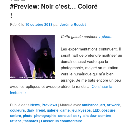
#Preview: Noir c’est… Coloré
!
Publié le
10 octobre 2013
par
Jérôme Roudet
Cette galerie contient
1 photo
.
Les expérimentations continuent. Il
serait naïf de prétendre maitriser un
domaine aussi vaste que la
photographie, malgré sa mutation
vers le numérique qui m’a bien
arrangé. Je me bats encore un peu
avec les optiques et avoue préférer le rendu …
Continuer la
lecture
→
Publié dans
News
,
Previews
|
Marqué avec
amibance
,
art
,
artwork
,
couleurs
,
dark
,
freud
,
galerie
,
game
,
jeu
,
kyesos
,
LED
,
obscure
,
ombre
,
photo
,
photographie
,
sensuel
,
sexy
,
shadow
,
sombre
,
tatiana
,
thanatos
|
Laisser un commentaire