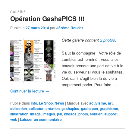
GALERIE
Opération GashaPICS !!!
Publié le
27 mars 2014
par
Jérôme Roudet
Cette galerie contient
2 photos
.
Salut la compagnie ! Votre rôle de
zombies est terminé ; vous allez
pouvoir prendre une part active à la
vie du serveur si vous le souhaitez.
Oui, car il s’agit bien là de vie à
proprement parler. Pour faire …
Continuer la lecture
→
Publié dans
Info
,
Le Shop
,
News
|
Marqué avec
activisme
,
art
,
collection
,
collector
,
création
,
gashapics
,
gashapon
,
graphisme
,
illustration
,
image
,
images
,
jeu
,
kyesos
,
photo
,
soutien
,
support
,
web
|
Laisser un commentaire