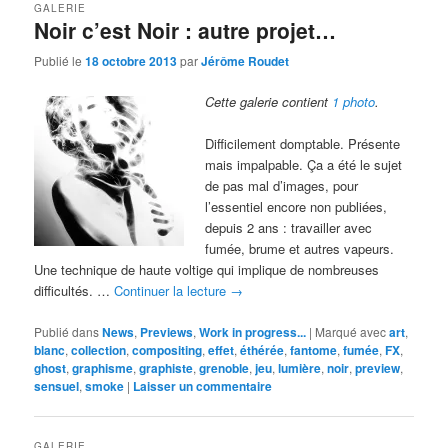
GALERIE
Noir c’est Noir : autre projet…
Publié le
18 octobre 2013
par
Jérôme Roudet
Cette galerie contient
1 photo
.
Difficilement domptable. Présente
mais impalpable. Ça a été le sujet
de pas mal d’images, pour
l’essentiel encore non publiées,
depuis 2 ans : travailler avec
fumée, brume et autres vapeurs.
Une technique de haute voltige qui implique de nombreuses
difficultés. …
Continuer la lecture
→
Publié dans
News
,
Previews
,
Work in progress...
|
Marqué avec
art
,
blanc
,
collection
,
compositing
,
effet
,
éthérée
,
fantome
,
fumée
,
FX
,
ghost
,
graphisme
,
graphiste
,
grenoble
,
jeu
,
lumière
,
noir
,
preview
,
sensuel
,
smoke
|
Laisser un commentaire
GALERIE