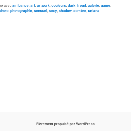
ué avec
amibance
,
art
,
artwork
,
couleurs
,
dark
,
freud
,
galerie
,
game
,
photo
,
photographie
,
sensuel
,
sexy
,
shadow
,
sombre
,
tatiana
,
Fièrement propulsé par WordPress