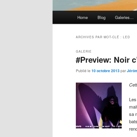
Menu
Home
Blog
Galeries…
principal
ARCHIVES PAR MOT-CLÉ :
LED
GALERIE
#Preview: Noir c
Publié le
10 octobre 2013
par
Jérô
Cet
Les 
mai
sa 
bat
re