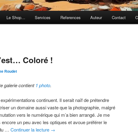
Le Shop…
Services
References
Auteur
Contact
C
’est… Coloré !
me Roudet
te galerie contient
1 photo
.
expérimentations continuent. Il serait naïf de prétendre
triser un domaine aussi vaste que la photographie, malgré
mutation vers le numérique qui m’a bien arrangé. Je me
s encore un peu avec les optiques et avoue préférer le
ndu …
Continuer la lecture
→