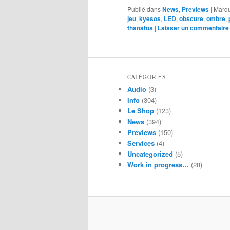
Publié dans
News
,
Previews
|
Marq
jeu
,
kyesos
,
LED
,
obscure
,
ombre
,
thanatos
|
Laisser un commentaire
CATÉGORIES :
Audio
(3)
Info
(304)
Le Shop
(123)
News
(394)
Previews
(150)
Services
(4)
Uncategorized
(5)
Work in progress…
(28)