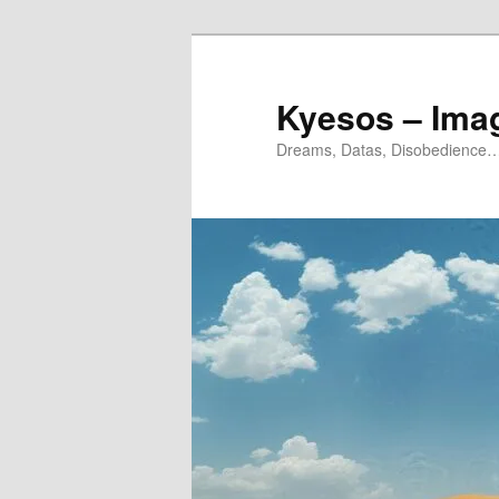
Aller
Aller
au
au
contenu
contenu
Kyesos – Ima
principal
secondaire
Dreams, Datas, Disobedience