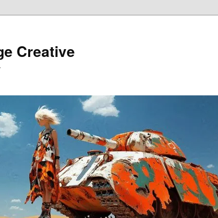
ge Creative
…