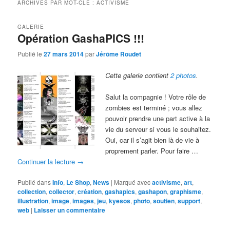
ARCHIVES PAR MOT-CLÉ :
ACTIVISME
GALERIE
Opération GashaPICS !!!
Publié le
27 mars 2014
par
Jérôme Roudet
Cette galerie contient
2 photos
.
Salut la compagnie ! Votre rôle de
zombies est terminé ; vous allez
pouvoir prendre une part active à la
vie du serveur si vous le souhaitez.
Oui, car il s’agit bien là de vie à
proprement parler. Pour faire …
Continuer la lecture
→
Publié dans
Info
,
Le Shop
,
News
|
Marqué avec
activisme
,
art
,
collection
,
collector
,
création
,
gashapics
,
gashapon
,
graphisme
,
illustration
,
image
,
images
,
jeu
,
kyesos
,
photo
,
soutien
,
support
,
web
|
Laisser un commentaire