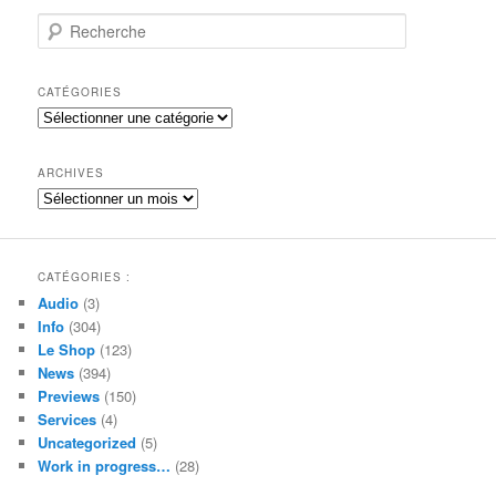
R
e
c
h
CATÉGORIES
e
Catégories
r
c
h
ARCHIVES
e
Archives
CATÉGORIES :
Audio
(3)
Info
(304)
Le Shop
(123)
News
(394)
Previews
(150)
Services
(4)
Uncategorized
(5)
Work in progress…
(28)