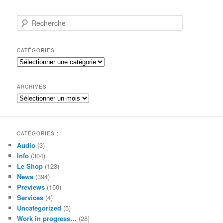
R
e
c
h
CATÉGORIES
e
Catégories
r
c
h
ARCHIVES
e
Archives
CATÉGORIES :
Audio
(3)
Info
(304)
Le Shop
(123)
News
(394)
Previews
(150)
Services
(4)
Uncategorized
(5)
Work in progress…
(28)