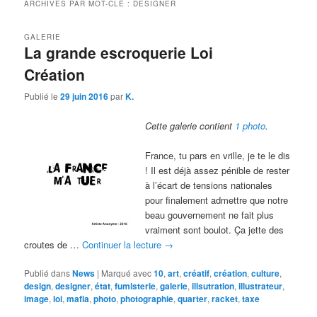
ARCHIVES PAR MOT-CLÉ :
DESIGNER
GALERIE
La grande escroquerie Loi
Création
Publié le
29 juin 2016
par
K.
Cette galerie contient
1 photo
.
France, tu pars en vrille, je te le dis
! Il est déjà assez pénible de rester
à l’écart de tensions nationales
pour finalement admettre que notre
beau gouvernement ne fait plus
vraiment sont boulot. Ça jette des
croutes de …
Continuer la lecture
→
Publié dans
News
|
Marqué avec
10
,
art
,
créatif
,
création
,
culture
,
design
,
designer
,
état
,
fumisterie
,
galerie
,
illsutration
,
illustrateur
,
image
,
loi
,
mafia
,
photo
,
photographie
,
quarter
,
racket
,
taxe