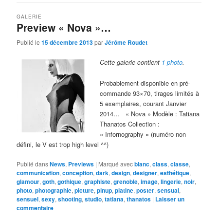
GALERIE
Preview « Nova »…
Publié le
15 décembre 2013
par
Jérôme Roudet
Cette galerie contient
1 photo
.
Probablement disponible en pré-
commande 93×70, tirages limités à
5 exemplaires, courant Janvier
2014… « Nova » Modèle : Tatiana
Thanatos Collection :
« Infornography » (numéro non
défini, le V est trop high level ^^)
Publié dans
News
,
Previews
|
Marqué avec
blanc
,
class
,
classe
,
communication
,
conception
,
dark
,
design
,
designer
,
esthétique
,
glamour
,
goth
,
gothique
,
graphiste
,
grenoble
,
image
,
lingerie
,
noir
,
photo
,
photographie
,
picture
,
pinup
,
platine
,
poster
,
sensual
,
sensuel
,
sexy
,
shooting
,
studio
,
tatiana
,
thanatos
|
Laisser un
commentaire