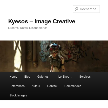
Aller
Aller
au
au
Rech
contenu
contenu
principal
secondaire
Kyesos – Image Creative
Dreams, Datas, Disobedience…
Menu
Home
Blog
Galeries…
Le Shop…
Services
principal
References
Auteur
Contact
Commandes
Stock Images