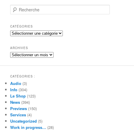
R
e
c
h
CATÉGORIES
e
Catégories
r
c
h
ARCHIVES
e
Archives
CATÉGORIES :
Audio
(3)
Info
(304)
Le Shop
(123)
News
(394)
Previews
(150)
Services
(4)
Uncategorized
(5)
Work in progress…
(28)