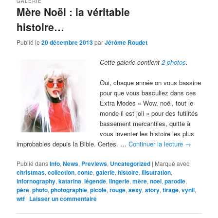
GALERIE
Mère Noël : la véritable
histoire…
Publié le
20 décembre 2013
par
Jérôme Roudet
Cette galerie contient
2 photos
.
Oui, chaque année on vous bassine
pour que vous basculiez dans ces
Extra Modes « Wow, noël, tout le
monde il est joli » pour des futilités
bassement mercantiles, quitte à
vous inventer les histoire les plus
improbables depuis la Bible. Certes. …
Continuer la lecture
→
Publié dans
Info
,
News
,
Previews
,
Uncategorized
|
Marqué avec
christmas
,
collection
,
conte
,
galerie
,
histoire
,
illsutration
,
infornography
,
katarina
,
légende
,
lingerie
,
mère
,
noel
,
parodie
,
père
,
photo
,
photographie
,
picole
,
rouge
,
sexy
,
story
,
tirage
,
vynil
,
wtf
|
Laisser un commentaire