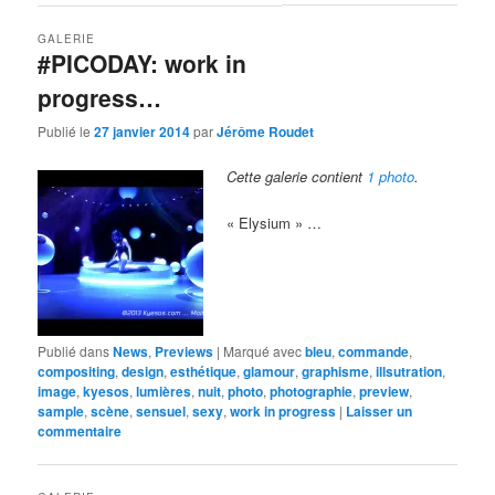
GALERIE
#PICODAY: work in
progress…
Publié le
27 janvier 2014
par
Jérôme Roudet
Cette galerie contient
1 photo
.
« Elysium » …
Publié dans
News
,
Previews
|
Marqué avec
bleu
,
commande
,
compositing
,
design
,
esthétique
,
glamour
,
graphisme
,
illsutration
,
image
,
kyesos
,
lumières
,
nuit
,
photo
,
photographie
,
preview
,
sample
,
scène
,
sensuel
,
sexy
,
work in progress
|
Laisser un
commentaire