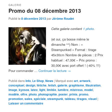
GALERIE
Promo du 08 décembre 2013
Publié le
8 décembre 2013
par
Jérôme Roudet
Cette galerie contient
1 photo
.
(et oui, ça bosse même le
dimanche ^^) Nom : «
Steampunked » Format : tirage
45x30cm Nombre de pièces : 2 Prix
habituel : 47,00€ – Prix promo :
30,00€ avec port offert ! (-40% !!!)
Pour commander …
Continuer la lecture
→
Publié dans
Info
,
Le Shop
,
News
|
Marqué avec
art
,
artwork
,
conceptuel
,
design
,
fétiche
,
fetish
,
galerie
,
graphisme
,
illsutration
,
image
,
kyesos
,
latex
,
light
,
limitée
,
lumière
,
mistress
,
model
,
modèle
,
offre
,
photo
,
photographie
,
poster
,
prints
,
promo
,
promotion
,
sales
,
spéciale
,
steampunk
,
tableau
,
tirages
,
visuel
|
Laisser un commentaire