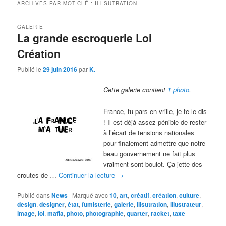
ARCHIVES PAR MOT-CLÉ :
ILLSUTRATION
GALERIE
La grande escroquerie Loi
Création
Publié le
29 juin 2016
par
K.
Cette galerie contient
1 photo
.
France, tu pars en vrille, je te le dis
! Il est déjà assez pénible de rester
à l’écart de tensions nationales
pour finalement admettre que notre
beau gouvernement ne fait plus
vraiment sont boulot. Ça jette des
croutes de …
Continuer la lecture
→
Publié dans
News
|
Marqué avec
10
,
art
,
créatif
,
création
,
culture
,
design
,
designer
,
état
,
fumisterie
,
galerie
,
illsutration
,
illustrateur
,
image
,
loi
,
mafia
,
photo
,
photographie
,
quarter
,
racket
,
taxe