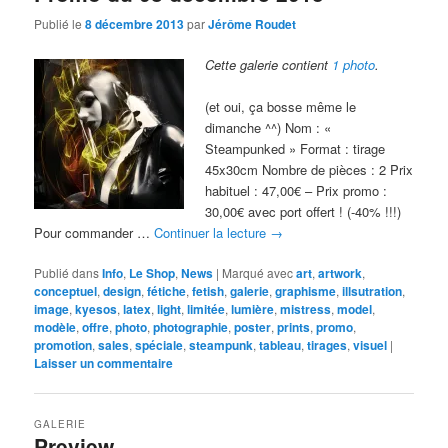
Publié le
8 décembre 2013
par
Jérôme Roudet
Cette galerie contient
1 photo
.
(et oui, ça bosse même le
dimanche ^^) Nom : «
Steampunked » Format : tirage
45x30cm Nombre de pièces : 2 Prix
habituel : 47,00€ – Prix promo :
30,00€ avec port offert ! (-40% !!!)
Pour commander …
Continuer la lecture
→
Publié dans
Info
,
Le Shop
,
News
|
Marqué avec
art
,
artwork
,
conceptuel
,
design
,
fétiche
,
fetish
,
galerie
,
graphisme
,
illsutration
,
image
,
kyesos
,
latex
,
light
,
limitée
,
lumière
,
mistress
,
model
,
modèle
,
offre
,
photo
,
photographie
,
poster
,
prints
,
promo
,
promotion
,
sales
,
spéciale
,
steampunk
,
tableau
,
tirages
,
visuel
|
Laisser un commentaire
GALERIE
Preview…