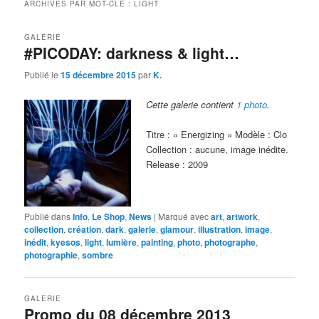
ARCHIVES PAR MOT-CLÉ :
LIGHT
GALERIE
#PICODAY: darkness & light…
Publié le
15 décembre 2015
par
K.
Cette galerie contient
1 photo
.
Titre : « Energizing » Modèle : Clo
Collection : aucune, image inédite.
Release : 2009
Publié dans
Info
,
Le Shop
,
News
|
Marqué avec
art
,
artwork
,
collection
,
création
,
dark
,
galerie
,
glamour
,
illustration
,
image
,
inédit
,
kyesos
,
light
,
lumière
,
painting
,
photo
,
photographe
,
photographie
,
sombre
GALERIE
Promo du 08 décembre 2013