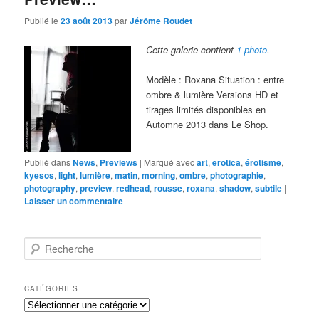
Publié le
23 août 2013
par
Jérôme Roudet
Cette galerie contient
1 photo
.
Modèle : Roxana Situation : entre
ombre & lumière Versions HD et
tirages limités disponibles en
Automne 2013 dans Le Shop.
Publié dans
News
,
Previews
|
Marqué avec
art
,
erotica
,
érotisme
,
kyesos
,
light
,
lumière
,
matin
,
morning
,
ombre
,
photographie
,
photography
,
preview
,
redhead
,
rousse
,
roxana
,
shadow
,
subtile
|
Laisser un commentaire
R
e
c
h
CATÉGORIES
e
Catégories
r