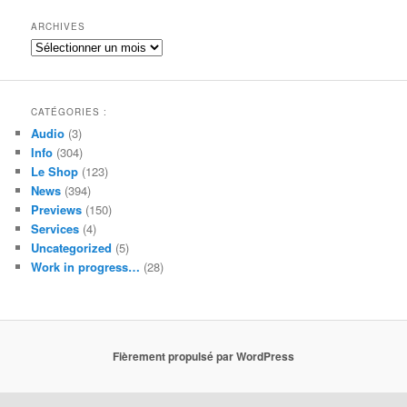
c
h
ARCHIVES
e
Archives
CATÉGORIES :
Audio
(3)
Info
(304)
Le Shop
(123)
News
(394)
Previews
(150)
Services
(4)
Uncategorized
(5)
Work in progress…
(28)
Fièrement propulsé par WordPress