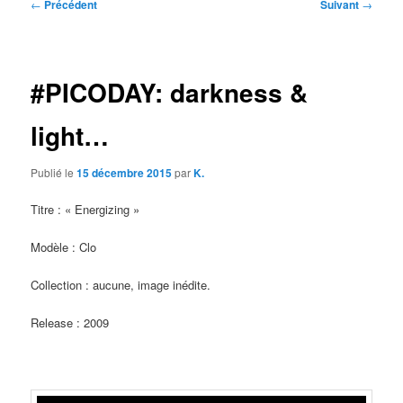
Navigation
←
Précédent
Suivant
→
des
articles
#PICODAY: darkness &
light…
Publié le
15 décembre 2015
par
K.
Titre : « Energizing »
Modèle : Clo
Collection : aucune, image inédite.
Release : 2009