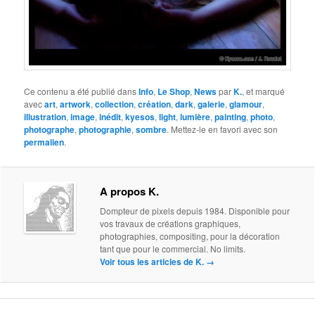
Ce contenu a été publié dans
Info
,
Le Shop
,
News
par
K.
, et marqué
avec
art
,
artwork
,
collection
,
création
,
dark
,
galerie
,
glamour
,
illustration
,
image
,
inédit
,
kyesos
,
light
,
lumière
,
painting
,
photo
,
photographe
,
photographie
,
sombre
. Mettez-le en favori avec son
permalien
.
A propos K.
Dompteur de pixels depuis 1984. Disponible pour
vos travaux de créations graphiques,
photographies, compositing, pour la décoration
tant que pour le commercial. No limits.
Voir tous les articles de K.
→