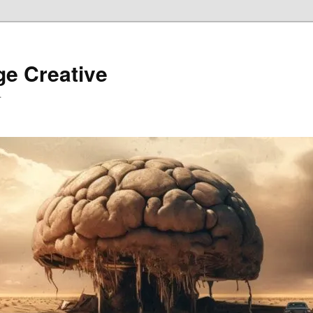
ge Creative
…