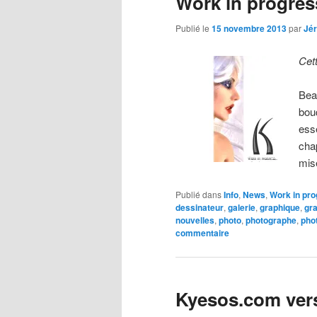
Work in progre
Publié le
15 novembre 2013
par
Jé
Cet
Bea
bou
ess
chap
mis
Publié dans
Info
,
News
,
Work in pro
dessinateur
,
galerie
,
graphique
,
gr
nouvelles
,
photo
,
photographe
,
pho
commentaire
Kyesos.com vers