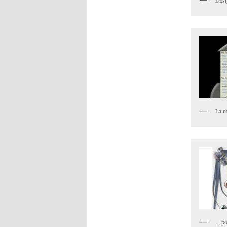
Desi
La m
…pou