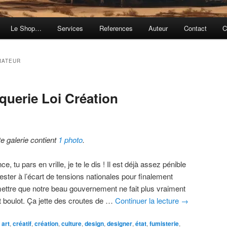
Le Shop…
Services
References
Auteur
Contact
C
RATEUR
querie Loi Création
te galerie contient
1 photo
.
ce, tu pars en vrille, je te le dis ! Il est déjà assez pénible
ester à l’écart de tensions nationales pour finalement
ettre que notre beau gouvernement ne fait plus vraiment
t boulot. Ça jette des croutes de …
Continuer la lecture
→
,
art
,
créatif
,
création
,
culture
,
design
,
designer
,
état
,
fumisterie
,