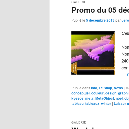
GALERIE
Promo du 05 dé
Publié le
5 décembre 2013
par
Jér
Cet
Nom
Nom
240
con
…
C
Publié dans
Info
,
Le Shop
,
News
|
M
conceptuel
,
couleur
,
design
,
graphi
kyesos
,
méta
,
MetaObject
,
noel
,
ob
tableau
,
tableaux
,
winter
|
Laisser 
GALERIE