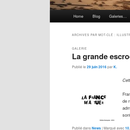
Menu
Home
Blog
Galeries…
principal
ARCHIVES PAR MOT-CLÉ :
ILLUST
GALERIE
La grande escro
Publié le
29 juin 2016
par
K.
Cet
Fran
de r
adm
son
Publié dans
News
|
Marqué avec
10