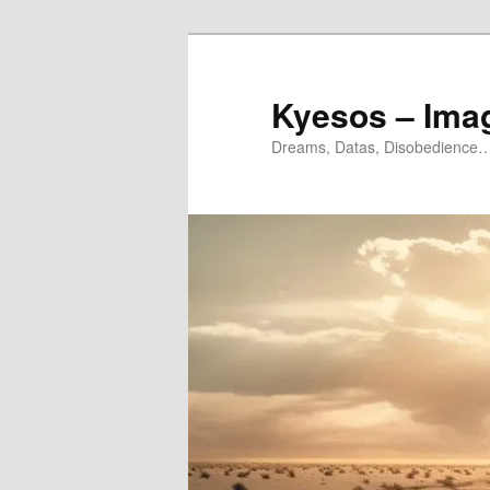
Aller
Aller
au
au
contenu
contenu
Kyesos – Ima
principal
secondaire
Dreams, Datas, Disobedience