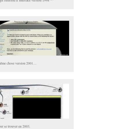
gn futuriste d’interface version 1998 ^^
ême chose version 2001…
r se trouver en 2003.