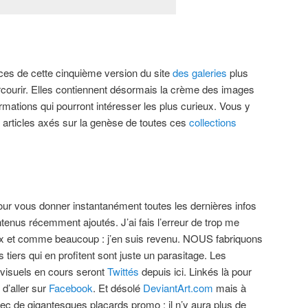
es de cette cinquième version du site
des galeries
plus
courir. Elles contiennent désormais la crème des images
rmations qui pourront intéresser les plus curieux. Vous y
s articles axés sur la genèse de toutes ces
collections
ur vous donner instantanément toutes les dernières infos
enus récemment ajoutés. J’ai fais l’erreur de trop me
x et comme beaucoup : j’en suis revenu. NOUS fabriquons
s tiers qui en profitent sont juste un parasitage. Les
visuels en cours seront
Twittés
depuis ici. Linkés là pour
 d’aller sur
Facebook
. Et désolé
DeviantArt.com
mais à
c de gigantesques placards promo : il n’y aura plus de