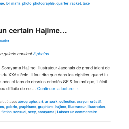
ge
,
loi
,
mafia
,
photo
,
photographie
,
quarter
,
racket
,
taxe
un certain Hajime…
oudet
te galerie contient
3 photos
.
, Sorayama Hajime, illustrateur Japonais de grand talent de
in du XXé siècle. Il faut dire que dans les eighties, quand tu
s ado’ et fans de dessins orientés SF & fantastique, il était
peu difficile de ne …
Continuer la lecture
→
arqué avec
aérographe
,
art
,
artwork
,
collection
,
crayon
,
créatif
,
es
,
galerie
,
graphisme
,
graphiste
,
hajime
,
illustrateur
,
illustration
,
 fiction
,
sensuel
,
sexy
,
sorayama
|
Laisser un commentaire