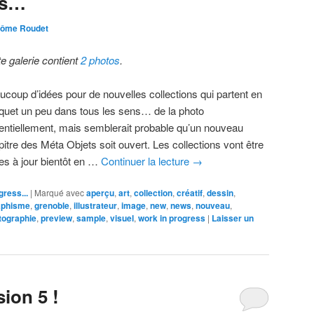
ss…
rôme Roudet
te galerie contient
2 photos
.
ucoup d’idées pour de nouvelles collections qui partent en
quet un peu dans tous les sens… de la photo
entiellement, mais semblerait probable qu’un nouveau
itre des Méta Objets soit ouvert. Les collections vont être
es à jour bientôt en …
Continuer la lecture
→
gress...
|
Marqué avec
aperçu
,
art
,
collection
,
créatif
,
dessin
,
aphisme
,
grenoble
,
illustrateur
,
image
,
new
,
news
,
nouveau
,
tographie
,
preview
,
sample
,
visuel
,
work in progress
|
Laisser un
ion 5 !