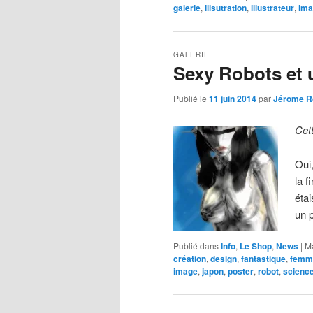
galerie
,
illsutration
,
illustrateur
,
ima
GALERIE
Sexy Robots et 
Publié le
11 juin 2014
par
Jérôme R
Cet
Oui
la f
étai
un 
Publié dans
Info
,
Le Shop
,
News
|
M
création
,
design
,
fantastique
,
femm
image
,
japon
,
poster
,
robot
,
science