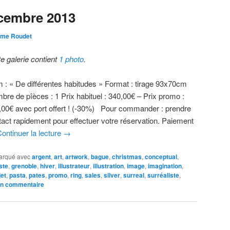
cembre 2013
ôme Roudet
te galerie contient
1 photo
.
 : « De différentes habitudes » Format : tirage 93x70cm
bre de pîèces : 1 Prix habituel : 340,00€ – Prix promo :
,00€ avec port offert ! (-30%) Pour commander : prendre
tact rapidement pour effectuer votre réservation. Paiement
ontinuer la lecture
→
arqué avec
argent
,
art
,
artwork
,
bague
,
christmas
,
conceptual
,
ste
,
grenoble
,
hiver
,
illustrateur
,
illustration
,
image
,
imagination
,
jet
,
pasta
,
pates
,
promo
,
ring
,
sales
,
silver
,
surreal
,
surréaliste
,
un commentaire