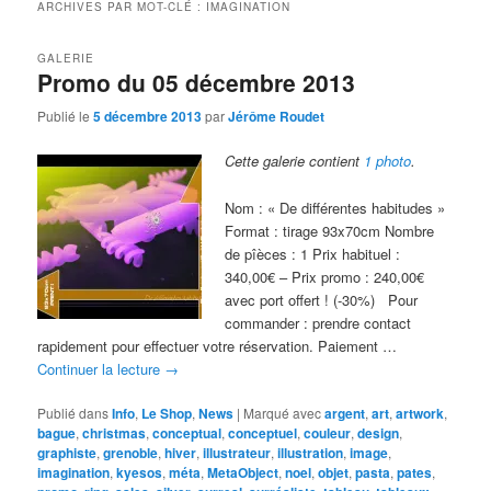
ARCHIVES PAR MOT-CLÉ :
IMAGINATION
GALERIE
Promo du 05 décembre 2013
Publié le
5 décembre 2013
par
Jérôme Roudet
Cette galerie contient
1 photo
.
Nom : « De différentes habitudes »
Format : tirage 93x70cm Nombre
de pîèces : 1 Prix habituel :
340,00€ – Prix promo : 240,00€
avec port offert ! (-30%) Pour
commander : prendre contact
rapidement pour effectuer votre réservation. Paiement …
Continuer la lecture
→
Publié dans
Info
,
Le Shop
,
News
|
Marqué avec
argent
,
art
,
artwork
,
bague
,
christmas
,
conceptual
,
conceptuel
,
couleur
,
design
,
graphiste
,
grenoble
,
hiver
,
illustrateur
,
illustration
,
image
,
imagination
,
kyesos
,
méta
,
MetaObject
,
noel
,
objet
,
pasta
,
pates
,