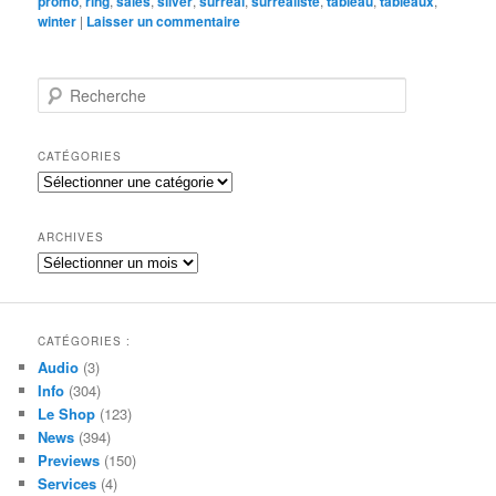
promo
,
ring
,
sales
,
silver
,
surreal
,
surréaliste
,
tableau
,
tableaux
,
winter
|
Laisser un commentaire
R
e
c
h
CATÉGORIES
e
Catégories
r
c
h
ARCHIVES
e
Archives
CATÉGORIES :
Audio
(3)
Info
(304)
Le Shop
(123)
News
(394)
Previews
(150)
Services
(4)