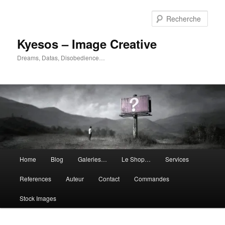
Aller
Aller
au
au
Rech
contenu
contenu
principal
secondaire
Kyesos – Image Creative
Dreams, Datas, Disobedience…
Menu
Home
Blog
Galeries…
Le Shop…
Services
principal
References
Auteur
Contact
Commandes
Stock Images