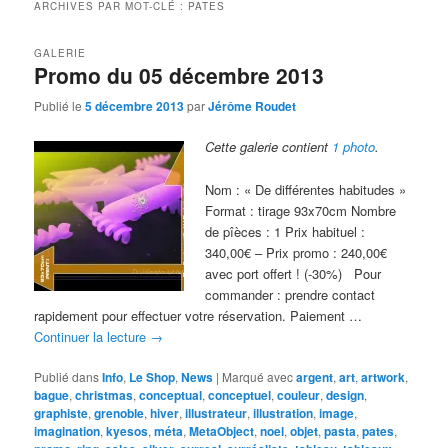
ARCHIVES PAR MOT-CLÉ :
PATES
GALERIE
Promo du 05 décembre 2013
Publié le
5 décembre 2013
par
Jérôme Roudet
Cette galerie contient
1 photo
.
Nom : « De différentes habitudes »
Format : tirage 93x70cm Nombre
de pîèces : 1 Prix habituel :
340,00€ – Prix promo : 240,00€
avec port offert ! (-30%) Pour
commander : prendre contact
rapidement pour effectuer votre réservation. Paiement …
Continuer la lecture
→
Publié dans
Info
,
Le Shop
,
News
|
Marqué avec
argent
,
art
,
artwork
,
bague
,
christmas
,
conceptual
,
conceptuel
,
couleur
,
design
,
graphiste
,
grenoble
,
hiver
,
illustrateur
,
illustration
,
image
,
imagination
,
kyesos
,
méta
,
MetaObject
,
noel
,
objet
,
pasta
,
pates
,