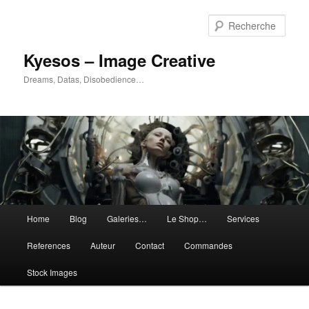
Aller
Aller
au
au
Rech
contenu
contenu
principal
secondaire
Kyesos – Image Creative
Dreams, Datas, Disobedience…
Menu
Home
Blog
Galeries…
Le Shop…
Services
principal
References
Auteur
Contact
Commandes
Stock Images