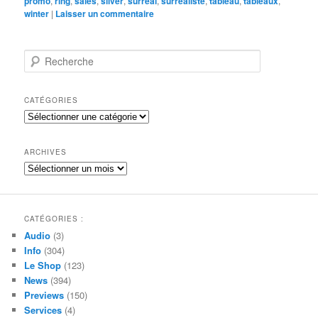
promo
,
ring
,
sales
,
silver
,
surreal
,
surréaliste
,
tableau
,
tableaux
,
winter
|
Laisser un commentaire
R
e
c
h
CATÉGORIES
e
Catégories
r
c
h
ARCHIVES
e
Archives
CATÉGORIES :
Audio
(3)
Info
(304)
Le Shop
(123)
News
(394)
Previews
(150)
Services
(4)