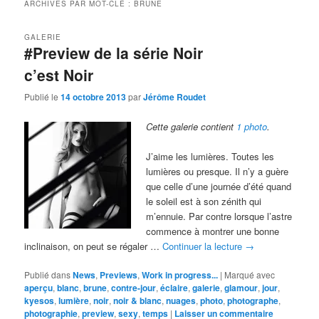
ARCHIVES PAR MOT-CLÉ :
BRUNE
GALERIE
#Preview de la série Noir
c’est Noir
Publié le
14 octobre 2013
par
Jérôme Roudet
Cette galerie contient
1 photo
.
J’aime les lumières. Toutes les
lumières ou presque. Il n’y a guère
que celle d’une journée d’été quand
le soleil est à son zénith qui
m’ennuie. Par contre lorsque l’astre
commence à montrer une bonne
inclinaison, on peut se régaler …
Continuer la lecture
→
Publié dans
News
,
Previews
,
Work in progress...
|
Marqué avec
aperçu
,
blanc
,
brune
,
contre-jour
,
éclaire
,
galerie
,
glamour
,
jour
,
kyesos
,
lumière
,
noir
,
noir & blanc
,
nuages
,
photo
,
photographe
,
photographie
,
preview
,
sexy
,
temps
|
Laisser un commentaire