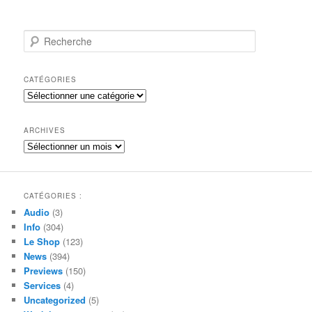
R
e
c
h
CATÉGORIES
e
Catégories
r
c
h
ARCHIVES
e
Archives
CATÉGORIES :
Audio
(3)
Info
(304)
Le Shop
(123)
News
(394)
Previews
(150)
Services
(4)
Uncategorized
(5)