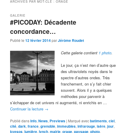
ARCHIVES PAR MOT-CLÉ :
ORAGE
GALERIE
#PICODAY: Décadente
concordance…
Publié le
12 février 2014
par
Jérôme Roudet
Cette galerie contient
1 photo
.
Le jour, ça n’est rien d’autre que
des ultraviolets noyés dans le
spectre d’autres ondes. Très
franchement, on s’y fait chier
souvent. Alors il y a quelques
méthodes pour parvenir à
s’échapper de cet univers ni augmenté, ni enrichis en …
Continuer la lecture
→
Publié dans
Info
,
News
,
Previews
|
Marqué avec
batiments
,
ciel
,
cité
,
dark
,
france
,
grenoble
,
immeubles
,
infrarouge
,
isère
,
jour
,
kyesos
,
lumière
,
lynch
,
mairie
,
orage
,
paysage
,
photo
,