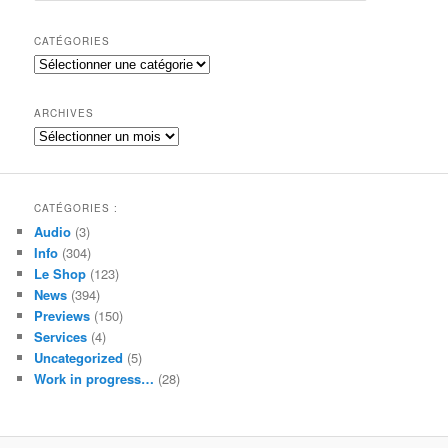
c
h
CATÉGORIES
e
Catégories
r
c
h
ARCHIVES
e
Archives
CATÉGORIES :
Audio
(3)
Info
(304)
Le Shop
(123)
News
(394)
Previews
(150)
Services
(4)
Uncategorized
(5)
Work in progress…
(28)