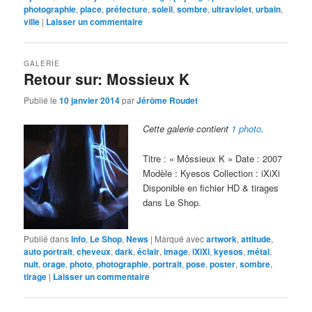
photographie
,
place
,
préfecture
,
soleil
,
sombre
,
ultraviolet
,
urbain
,
ville
|
Laisser un commentaire
GALERIE
Retour sur: Mossieux K
Publié le
10 janvier 2014
par
Jérôme Roudet
Cette galerie contient
1 photo
.
Titre : « Môssieux K » Date : 2007
Modèle : Kyesos Collection : iXiXi
Disponible en fichier HD & tirages
dans Le Shop.
Publié dans
Info
,
Le Shop
,
News
|
Marqué avec
artwork
,
attitude
,
auto portrait
,
cheveux
,
dark
,
éclair
,
image
,
iXiXi
,
kyesos
,
métal
,
nuit
,
orage
,
photo
,
photographie
,
portrait
,
pose
,
poster
,
sombre
,
tirage
|
Laisser un commentaire