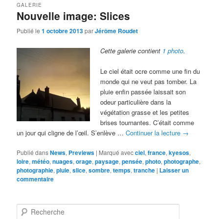
GALERIE
Nouvelle image: Slices
Publié le
1 octobre 2013
par
Jérôme Roudet
Cette galerie contient
1 photo
.
Le ciel était ocre comme une fin du
monde qui ne veut pas tomber. La
pluie enfin passée laissait son
odeur particulière dans la
végétation grasse et les petites
brises tournantes. C’était comme
un jour qui cligne de l’œil. S’enlève …
Continuer la lecture
→
Publié dans
News
,
Previews
|
Marqué avec
ciel
,
france
,
kyesos
,
loire
,
météo
,
nuages
,
orage
,
paysage
,
pensée
,
photo
,
photographe
,
photographie
,
pluie
,
slice
,
sombre
,
temps
,
tranche
|
Laisser un
commentaire
R
e