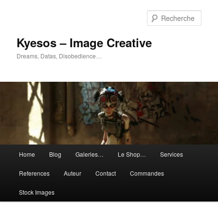
Aller
Aller
au
au
Rech
contenu
contenu
principal
secondaire
Kyesos – Image Creative
Dreams, Datas, Disobedience…
Menu
Home
Blog
Galeries…
Le Shop…
Services
principal
References
Auteur
Contact
Commandes
Stock Images