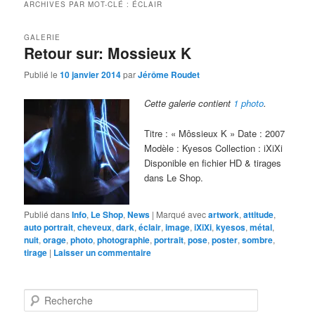
ARCHIVES PAR MOT-CLÉ :
ÉCLAIR
GALERIE
Retour sur: Mossieux K
Publié le
10 janvier 2014
par
Jérôme Roudet
Cette galerie contient
1 photo
.
Titre : « Môssieux K » Date : 2007
Modèle : Kyesos Collection : iXiXi
Disponible en fichier HD & tirages
dans Le Shop.
Publié dans
Info
,
Le Shop
,
News
|
Marqué avec
artwork
,
attitude
,
auto portrait
,
cheveux
,
dark
,
éclair
,
image
,
iXiXi
,
kyesos
,
métal
,
nuit
,
orage
,
photo
,
photographie
,
portrait
,
pose
,
poster
,
sombre
,
tirage
|
Laisser un commentaire
R
e