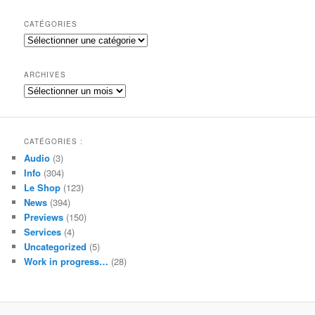
c
h
CATÉGORIES
e
Catégories
r
c
h
ARCHIVES
e
Archives
CATÉGORIES :
Audio
(3)
Info
(304)
Le Shop
(123)
News
(394)
Previews
(150)
Services
(4)
Uncategorized
(5)
Work in progress…
(28)