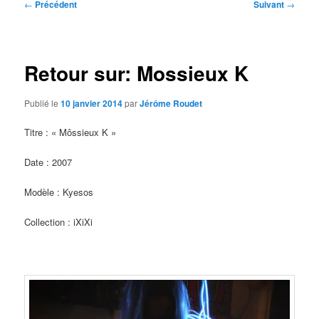
Navigation
←
Précédent
Suivant
→
des
articles
Retour sur: Mossieux K
Publié le
10 janvier 2014
par
Jérôme Roudet
Titre : « Môssieux K »
Date : 2007
Modèle : Kyesos
Collection : iXiXi