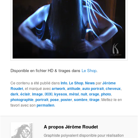
Disponible en fichier HD & tirages dans
Le Shop
.
Ce contenu a été publié dans
Info
,
Le Shop
,
News
par
Jérôme
Roudet
, et marqué avec
artwork
,
attitude
,
auto portrait
,
cheveux
,
dark
,
éclair
,
image
,
iXiXi
,
kyesos
,
métal
,
nuit
,
orage
,
photo
,
photographie
,
portrait
,
pose
,
poster
,
sombre
,
tirage
. Mettez-le en
favori avec son
permalien
.
A propos Jérôme Roudet
Graphiste polyvalent disponible pour réalisation