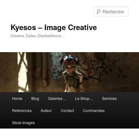
Aller
au
Rech
contenu
principal
Kyesos – Image Creative
Dreams, Datas, Disobedience…
Menu
Home
Blog
Galeries…
Le Shop…
Services
principal
References
Auteur
Contact
Commandes
Stock Images