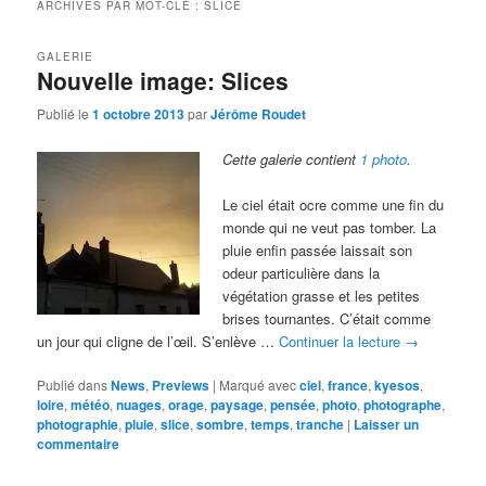
ARCHIVES PAR MOT-CLÉ :
SLICE
GALERIE
Nouvelle image: Slices
Publié le
1 octobre 2013
par
Jérôme Roudet
Cette galerie contient
1 photo
.
Le ciel était ocre comme une fin du
monde qui ne veut pas tomber. La
pluie enfin passée laissait son
odeur particulière dans la
végétation grasse et les petites
brises tournantes. C’était comme
un jour qui cligne de l’œil. S’enlève …
Continuer la lecture
→
Publié dans
News
,
Previews
|
Marqué avec
ciel
,
france
,
kyesos
,
loire
,
météo
,
nuages
,
orage
,
paysage
,
pensée
,
photo
,
photographe
,
photographie
,
pluie
,
slice
,
sombre
,
temps
,
tranche
|
Laisser un
commentaire