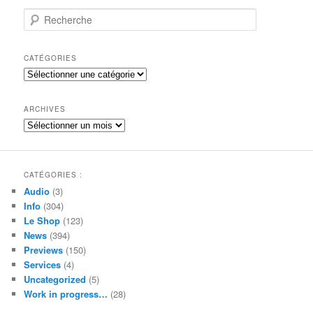
R
e
c
h
CATÉGORIES
e
Catégories
r
c
h
ARCHIVES
e
Archives
CATÉGORIES :
Audio
(3)
Info
(304)
Le Shop
(123)
News
(394)
Previews
(150)
Services
(4)
Uncategorized
(5)
Work in progress…
(28)