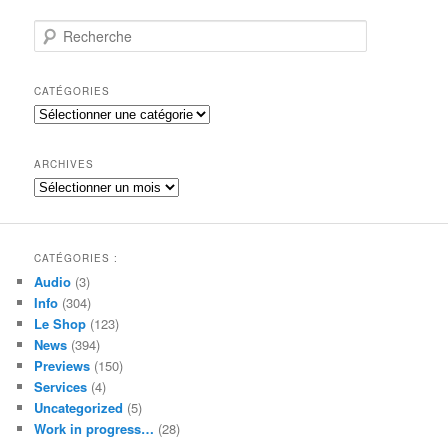
R
e
c
h
CATÉGORIES
e
Catégories
r
c
h
ARCHIVES
e
Archives
CATÉGORIES :
Audio
(3)
Info
(304)
Le Shop
(123)
News
(394)
Previews
(150)
Services
(4)
Uncategorized
(5)
Work in progress…
(28)