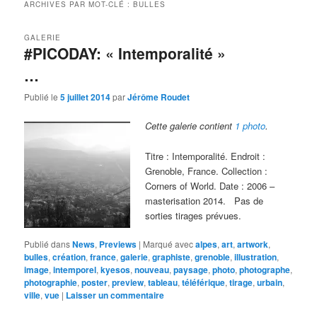
ARCHIVES PAR MOT-CLÉ :
BULLES
GALERIE
#PICODAY: « Intemporalité »
…
Publié le
5 juillet 2014
par
Jérôme Roudet
Cette galerie contient
1 photo
.
Titre : Intemporalité. Endroit :
Grenoble, France. Collection :
Corners of World. Date : 2006 –
masterisation 2014. Pas de
sorties tirages prévues.
Publié dans
News
,
Previews
|
Marqué avec
alpes
,
art
,
artwork
,
bulles
,
création
,
france
,
galerie
,
graphiste
,
grenoble
,
illustration
,
image
,
intemporel
,
kyesos
,
nouveau
,
paysage
,
photo
,
photographe
,
photographie
,
poster
,
preview
,
tableau
,
téléférique
,
tirage
,
urbain
,
ville
,
vue
|
Laisser un commentaire