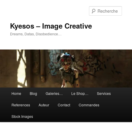
Aller
Aller
au
au
Rech
contenu
contenu
principal
secondaire
Kyesos – Image Creative
Dreams, Datas, Disobedience…
Menu
Home
Blog
Galeries…
Le Shop…
Services
principal
References
Auteur
Contact
Commandes
Stock Images